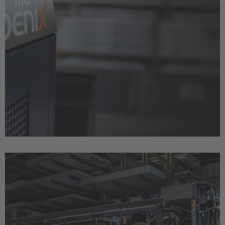
Français
Deutsch
Nederland
Nederlands
Österreich
Deutsch
Polska
Polski
Türkiye
Türkçe
English Neutral