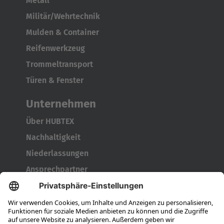
Metall
Militär/Wehrtechnik
Mulden & Container
Reifenwerkzeug
Trommeltransport
Türen & Fenster
Unternehmen
Über HUBTEX
Nachhaltigkeit
Niederlassungen
Ansprechpartner
Karriere
Ausbildung