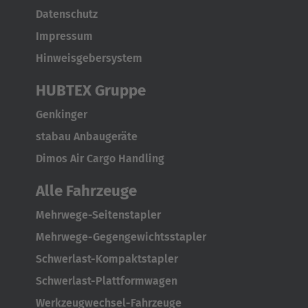
Brasil
Datenschutz
Português
Impressum
Hinweisgebersystem
United States
English
HUBTEX Gruppe
Genkinger
ASIA/PACIFIC
stabau Anbaugeräte
Australia
Dimos Air Cargo Handling
English
Alle Fahrzeuge
Japan
Mehrwege-Seitenstapler
Japanese
Mehrwege-Gegengewichtsstapler
Schwerlast-Kompaktstapler
Türkiye
Schwerlast-Plattformwagen
Türkçe
Werkzeugwechsel-Fahrzeuge