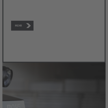
Deutschland
Deutsch
MEHR
España
Español
France
Français
Great Britain
English
Italia
Italiano
Luxembourg