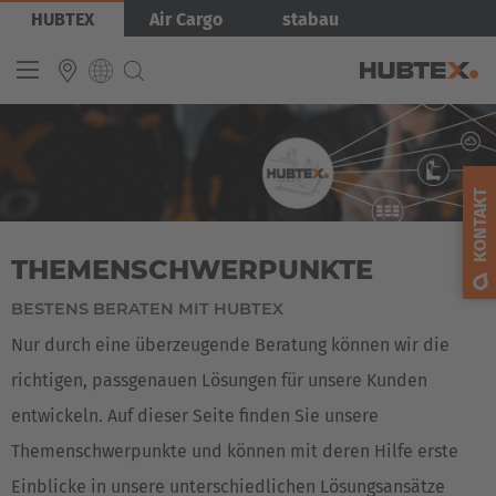
Direkt
Bild
HUBTEX
Air Cargo
stabau
zum
Inhalt
INTERNATIONAL
English
KONTAKT
Deutsch
THEMENSCHWERPUNKTE
Español
Français
BESTENS BERATEN MIT HUBTEX
Nur durch eine überzeugende Beratung können wir die
richtigen, passgenauen Lösungen für unsere Kunden
entwickeln. Auf dieser Seite finden Sie unsere
Themenschwerpunkte und können mit deren Hilfe erste
Einblicke in unsere unterschiedlichen Lösungsansätze