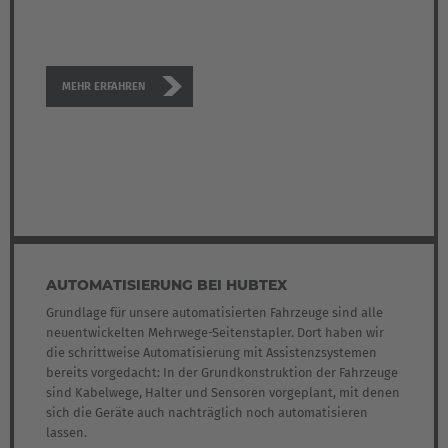
MEHR ERFAHREN
EUROPE
AUTOMATISIERUNG BEI HUBTEX
Grundlage für unsere automatisierten Fahrzeuge sind alle
Belgium
neuentwickelten Mehrwege-Seitenstapler. Dort haben wir
die schrittweise Automatisierung mit Assistenzsystemen
Nederlands
Français
Deutsch
bereits vorgedacht: In der Grundkonstruktion der Fahrzeuge
sind Kabelwege, Halter und Sensoren vorgeplant, mit denen
Česká republika
sich die Geräte auch nachträglich noch automatisieren
lassen.
Cesko