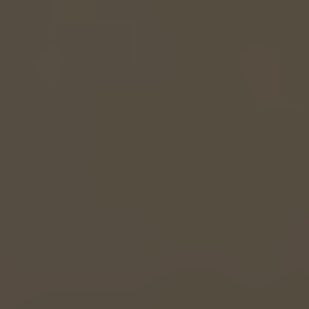
EUROPE
Belgium
Nederlands
Français
Deutsch
Česká republika
Cesko
Deutschland
Deutsch
España
Español
France
Français