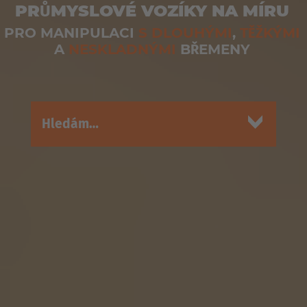
PRŮMYSLOVÉ VOZÍKY NA MÍRU
PRO MANIPULACI
S DLOUHÝMI
,
TĚŽKÝMI
A
NESKLADNÝMI
BŘEMENY
Hledám…