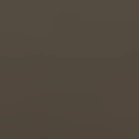
Great Britain
English
Italia
Italiano
Luxembourg
Français
Deutsch
Nederland
Nederlands
Österreich
Deutsch
Polska
Polski