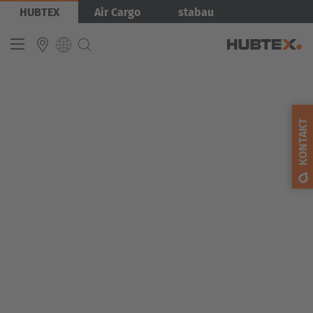
Přejít
Obrázek
HUBTEX
Air Cargo
stabau
k
hlavnímu
obsahu
INTERNATIONAL
English
KONTAKT
Deutsch
Español
Français