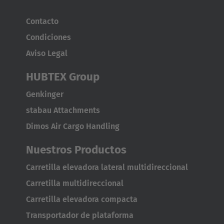
Australia
Contacto
English
Condiciones
Aviso Legal
Japan
HUBTEX Group
Japanese
Genkinger
Türkiye
stabau Attachments
Türkçe
Dimos Air Cargo Handling
Nuestros Productos
Carretilla elevadora lateral multidireccional
Carretilla multidireccional
Carretilla elevadora compacta
Transportador de plataforma