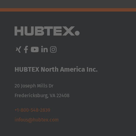
AMERICA
HUBTEX North America Inc.
Brasil
20 Joseph Mills Dr
Português
Fredericksburg, VA 22408
United States
+1-800-548-2839
English
infous@hubtex.com
ASIA/PACIFIC