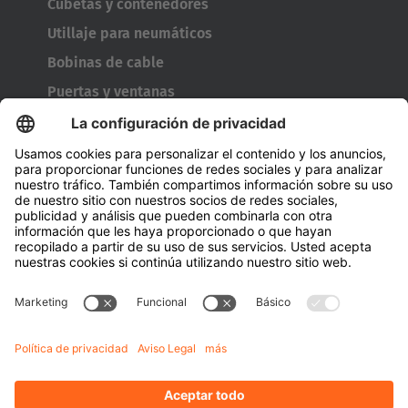
Cubetas y contenedores
Utillaje para neumáticos
Bobinas de cable
Puertas y ventanas
Empresa
A cerca de Hubtex
Acerca de HUBTEX Solutions Spain
Sostenibilidad
Sucursales
Contact
Conocimiento
Descargas
Gestión energética