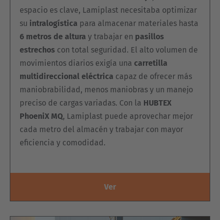
Nederlands
espacio es clave, Lamiplast necesitaba optimizar
su
intralogística
para almacenar materiales hasta
Österreich
6 metros de altura
y trabajar en
pasillos
Deutsch
estrechos
con total seguridad. El alto volumen de
movimientos diarios exigía una
carretilla
Polska
multidireccional eléctrica
capaz de ofrecer más
Polski
maniobrabilidad, menos maniobras y un manejo
preciso de cargas variadas. Con la
HUBTEX
Türkiye
PhoeniX MQ
, Lamiplast puede aprovechar mejor
Türkçe
cada metro del almacén y trabajar con mayor
eficiencia y comodidad.
English Neutral
Ver