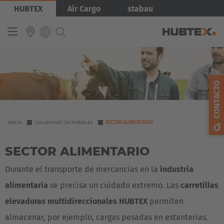
Pasar
Imagen
HUBTEX
Air Cargo
stabau
al
contenido
principal
INTERNATIONAL
CONTACTO
English
Deutsch
Español
YOU
INICIO
SOLUCIONES SECTORIALES
SECTOR ALIMENTARIO
ARE
Français
SECTOR ALIMENTARIO
HERE
Durante el transporte de mercancías en la
industria
alimentaria
se precisa un cuidado extremo. Las
carretillas
elevadoras multidireccionales HUBTEX
permiten
almacenar, por ejemplo, cargas pesadas en estanterías.