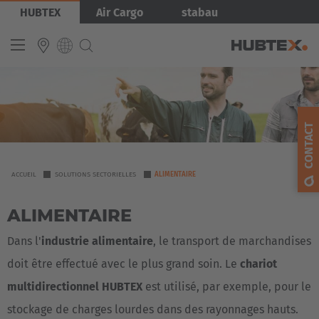
Aller
Image
HUBTEX
Air Cargo
stabau
au
contenu
principal
INTERNATIONAL
English
CONTACT
Deutsch
Español
YOU
ACCUEIL
SOLUTIONS SECTORIELLES
ALIMENTAIRE
ARE
Français
ALIMENTAIRE
HERE
Dans l'
industrie alimentaire
, le transport de marchandises
doit être effectué avec le plus grand soin. Le
chariot
multidirectionnel HUBTEX
est utilisé, par exemple, pour le
stockage de charges lourdes dans des rayonnages hauts.