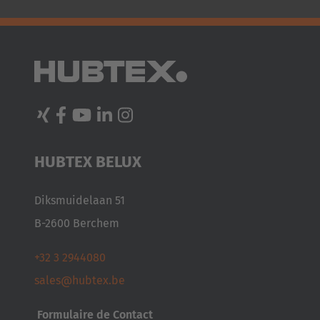
AMERICA
Brasil
Português
HUBTEX BELUX
United States
English
Diksmuidelaan 51
B-2600 Berchem
ASIA/PACIFIC
+32 3 2944080
Australia
sales@hubtex.be
English
Formulaire de Contact