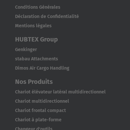
Japan
Conditions Générales
Japanese
Déclaration de Confidentialité
Türkiye
Mentions légales
Türkçe
HUBTEX Group
Genkinger
stabau Attachments
Dimos Air Cargo Handling
Nos Produits
Chariot élévateur latéral multidirectionnel
Chariot multidirectionnel
Chariot frontal compact
Chariot à plate-forme
Changeur d'outils