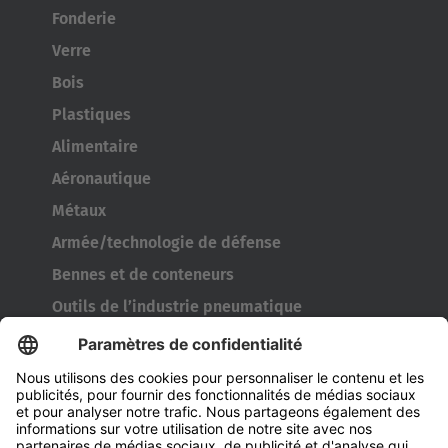
Fonderie
Verre
Bois
Plastiques
Alimentaire
Aéronautique
Métaux
Armée/technologie de défense
Bennes et de conteneurs
Outils de l’industrie pneumatique
Transporteur de bobines
Portes et fenêtres
Entreprise