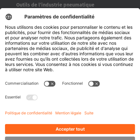
Outils de l’industrie pneumatique
Transporteur de bobines
Portes et fenêtres
Entreprise
À propos d'Hubtex
À propos d' Hubtex BeLux
Durabilité
Filiales
Contact
Connaissances
Downloads
Gestion de l'énergie
Outdoor Forklifts