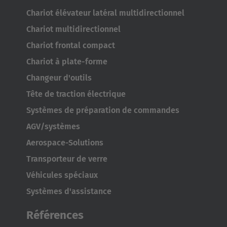
Chariot élévateur latéral multidirectionnel
Australia
Chariot multidirectionnel
English
Chariot frontal compact
Japan
Chariot à plate-forme
Japanese
Changeur d'outils
Tête de traction électrique
Türkiye
Systèmes de préparation de commandes
Türkçe
AGV/systèmes
Aerospace-Solutions
Transporteur de verre
Véhicules spéciaux
Systèmes d'assistance
Références