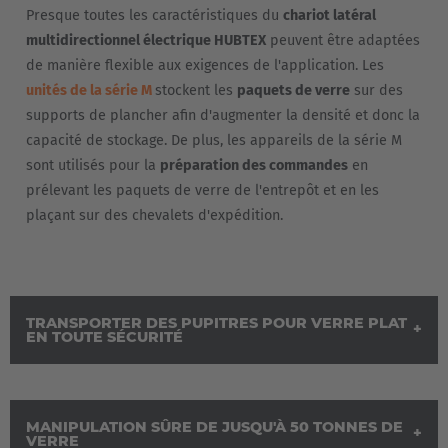
Presque toutes les caractéristiques du
chariot latéral
multidirectionnel électrique HUBTEX
peuvent être adaptées
de manière flexible aux exigences de l'application. Les
unités de la série M
stockent les
paquets de verre
sur des
supports de plancher afin d'augmenter la densité et donc la
capacité de stockage. De plus, les appareils de la série M
sont utilisés pour la
préparation des commandes
en
EUROPE
prélevant les paquets de verre de l'entrepôt et en les
plaçant sur des chevalets d'expédition.
Belgium
Nederlands
Français
Deutsch
Česká republika
TRANSPORTER DES PUPITRES POUR VERRE PLAT
EN TOUTE SÉCURITÉ
Cesko
Deutschland
MANIPULATION SÛRE DE JUSQU'À 50 TONNES DE
Deutsch
VERRE