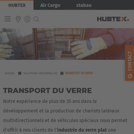
Aller
Image
HUBTEX
Air Cargo
stabau
au
contenu
principal
INTERNATIONAL
English
CONTACT
Deutsch
Español
YOU
ACCUEIL
SOLUTIONS SECTORIELLES
TRANSPORT DU VERRE
ARE
Français
TRANSPORT DU VERRE
HERE
Notre expérience de plus de 35 ans dans le
développement et la production de chariots latéraux
multidirectionnels et de véhicules spéciaux nous permet
d'offrir à nos clients de l'
industrie du verre plat
une