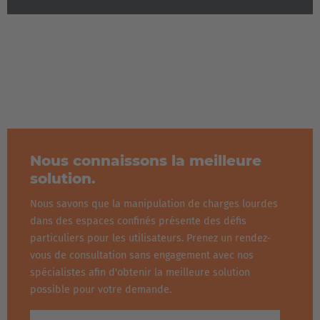
España
Español
France
Français
Great Britain
English
Nous connaissons la meilleure
solution.
Italia
Nous savons que la manipulation de charges lourdes
Italiano
dans des espaces confinés présente des défis
particuliers pour les utilisateurs. Prenez un rendez-
Luxembourg
vous de consultation sans engagement avec nos
Français
Deutsch
spécialistes afin d'obtenir la meilleure solution
possible pour votre demande.
Nederland