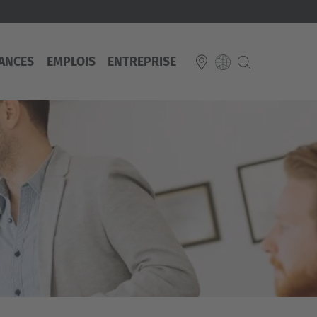
ANCES
EMPLOIS
ENTREPRISE
E
Italiano
ium
ds
Français
Deutsch
Luxembourg
Français
Deutsch
 republika
Nederland
Nederlands
schland
Österreich