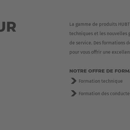
Deutsch
ña
Polska
UR
La gamme de produits HUBTEX
Polski
e
techniques et les nouvelles 
Türkiye
de service. Des formations d
Türkçe
pour vous offrir une excellen
 Britain
English Neutral
NOTRE OFFRE DE FORMA
Formation technique
Formation des conducte