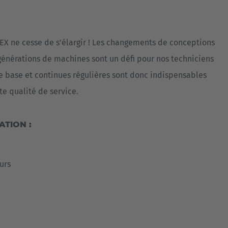
Australia
English
 ne cesse de s'élargir ! Les changements de conceptions
Japan
générations de machines sont un défi pour nos techniciens
Japanese
e base et continues régulières sont donc indispensables
Türkiye
te qualité de service.
Türkçe
TION :
urs