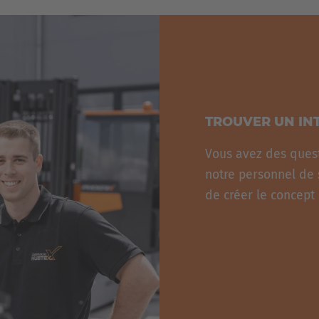
TROUVER UN IN
Vous avez des ques
notre personnel de s
de créer le concept 