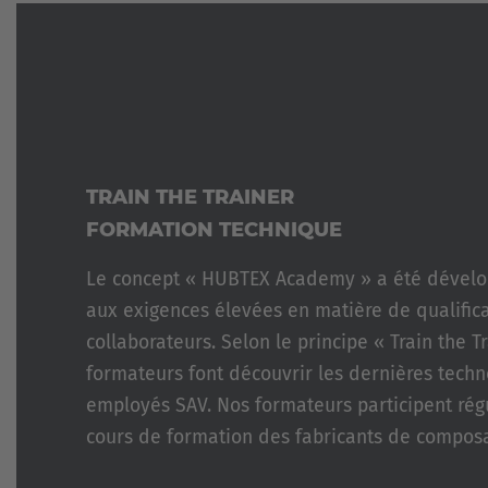
BENNES
COMMANDES
ET
DE
VÉHICULES
CONTENEURS
SPÉCIAUX
TRANSPORT
SYSTÈMES
DE
D'ASSISTANCE
MÉTAUX
NOUVEAU
TRANSPORTEUR
TRAIN THE TRAINER
RÉFÉRENCES
DE
BOBINES
FORMATION TECHNIQUE
CHARIOTS
ÉLÉVATEURS
TÔLE
Le concept « HUBTEX Academy » a été dévelo
D'OCCASION
VERRE
aux exigences élevées en matière de qualific
collaborateurs. Selon le principe « Train the T
ÉOLIEN
ET
formateurs font découvrir les dernières techn
SOLAIRE
employés SAV. Nos formateurs participent rég
cours de formation des fabricants de compos
ou électriques.