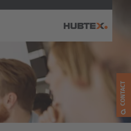
AMERICA
Brasil
Português
CONTACT
United States
English
ASIA/PACIFIC