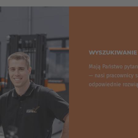
WYSZUKIWANIE 
Mają Państwo pytan
— nasi pracownicy s
odpowiednie rozwią