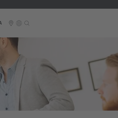
A
E
Italiano
ium
ds
Français
Deutsch
Luxembourg
Français
Deutsch
 republika
Nederland
Nederlands
schland
Österreich