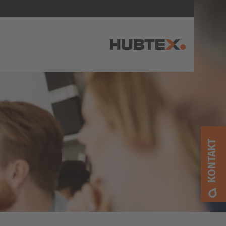
AMERICA
Brasil
Português
KONTAKT
United States
English
ASIA/PACIFIC