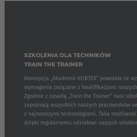
TRANSPORT
METALU
TRANSPORT
POJEMNIKÓW
WIELKOGABARYTOWYCH
I KONTENERÓW
TRANSPORT
SZKŁA
SZKOLENIA DLA TECHNIKÓW
TRAIN THE TRAINER
TRANSPORT
ZWOJÓW
Koncepcja „Akademii HUBTEX” powstała ze wz
TRANSPORTERY
wymagania związane z kwalifikacjami naszyc
BĘBNÓW
Zgodnie z zasadą „Train the Trainer” nasi szk
TWORZYWA
zapoznają wszystkich naszych pracowników s
SZTUCZNE
z najnowszymi technologiami. Taka możliwość
dzięki regularnemu udziałowi naszych szkole
w szkoleniach organizowanych przez produc