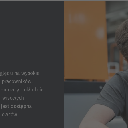
ględu na wysokie
h pracowników.
oleniowcy dokładnie
erwisowych
 jest dostępna
niowców
entów komponentów