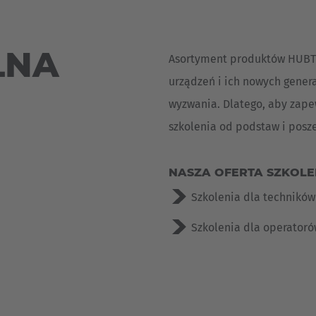
Deutsch
ña
Polska
LNA
Asortyment produktów HUBTEX
Polski
e
urządzeń i ich nowych gener
Türkiye
wyzwania. Dlatego, aby zape
Türkçe
szkolenia od podstaw i posze
 Britain
English Neutral
NASZA OFERTA SZKOLE
Szkolenia dla techników
Szkolenia dla operator