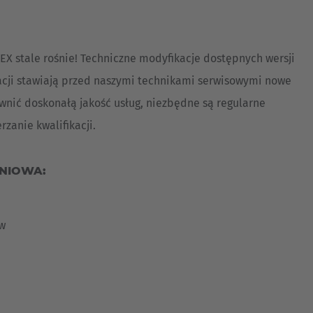
Australia
English
 stale rośnie! Techniczne modyfikacje dostępnych wersji
Japan
acji stawiają przed naszymi technikami serwisowymi nowe
Japanese
wnić doskonałą jakość usług, niezbędne są regularne
Türkiye
rzanie kwalifikacji.
Türkçe
NIOWA:
ów