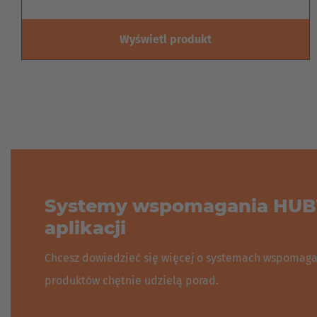
Wyświetl produkt
Systemy wspomagania HUBT
aplikacji
Chcesz dowiedzieć się więcej o systemach wspomaga
produktów chętnie udzielą porad.