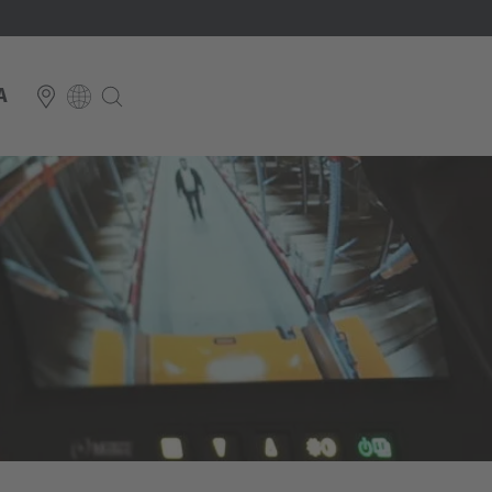
A
E
Italiano
ium
ds
Français
Deutsch
Luxembourg
Français
Deutsch
 republika
Nederland
Nederlands
schland
Österreich