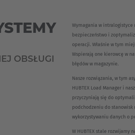
Deutsch
ña
Polska
SYSTEMY
Wymagania w intralogistyce r
Polski
e
bezpieczeństwo i zoptymali
Türkiye
operacji. Właśnie w tym mie
Türkçe
Wspierają one kierowcę w naw
EJ OBSŁUGI
 Britain
błędów w magazynie.
English Neutral
Nasze rozwiązania, w tym asy
HUBTEX Load Manager i nasze
przyczyniają się do optymal
podchodzeniu do stanowisk 
wykorzystywaniu danych o po
W HUBTEX stale rozwijamy n