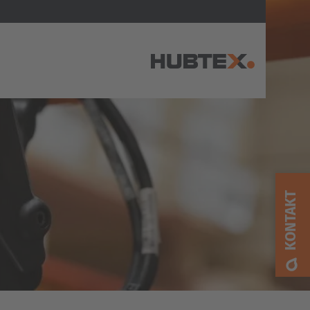
AMERICA
Brasil
Português
KONTAKT
United States
English
ASIA/PACIFIC