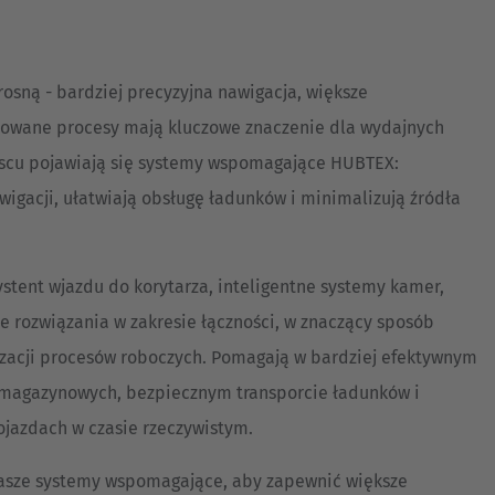
Australia
English
osną - bardziej precyzyjna nawigacja, większe
Japan
zowane procesy mają kluczowe znaczenie dla wydajnych
Japanese
jscu pojawiają się systemy wspomagające HUBTEX:
Türkiye
igacji, ułatwiają obsługę ładunków i minimalizują źródła
Türkçe
stent wjazdu do korytarza, inteligentne systemy kamer,
 rozwiązania w zakresie łączności, w znaczący sposób
izacji procesów roboczych. Pomagają w bardziej efektywnym
magazynowych, bezpiecznym transporcie ładunków i
jazdach w czasie rzeczywistym.
asze systemy wspomagające, aby zapewnić większe