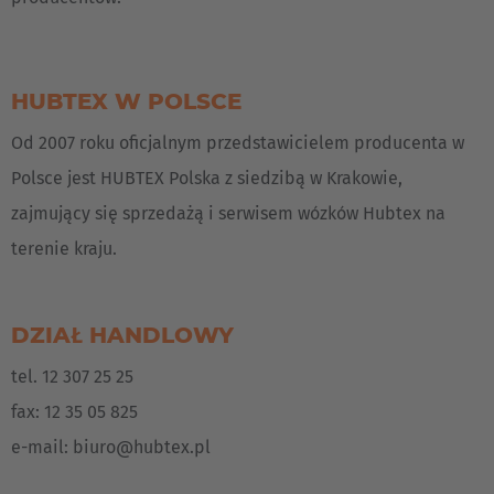
Česká republika
Cesko
HUBTEX W POLSCE
Deutschland
Deutsch
Od 2007 roku oficjalnym przedstawicielem producenta w
Polsce jest HUBTEX Polska z siedzibą w Krakowie,
España
zajmujący się sprzedażą i serwisem wózków Hubtex na
Español
terenie kraju.
France
Français
DZIAŁ HANDLOWY
Great Britain
tel. 12 307 25 25
English
fax: 12 35 05 825
e-mail:
biuro@hubtex.pl
Italia
Italiano