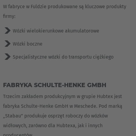
W fabryce w Fuldzie produkowane są kluczowe produkty
firmy:
Wózki wielokierunkowe akumulatorowe
Wózki boczne
Specjalistyczne wózki do transportu ciężkiego
FABRYKA SCHULTE-HENKE GMBH
Trzecim zakładem produkcyjnym w grupie Hubtex jest
EUROPE
fabryka Schulte-Henke GmbH w Meschede. Pod marką
Belgium
„Stabau” produkuje osprzęt roboczy do wózków
Nederlands
Français
Deutsch
widłowych, zarówno dla Hubtexa, jak i innych
producentów.