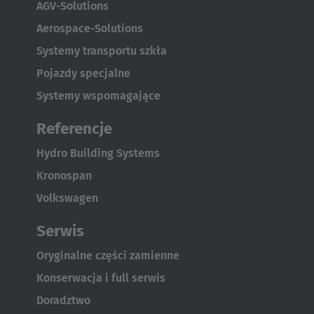
AGV-Solutions
Aerospace-Solutions
AMERICA
Systemy transportu szkła
Brasil
Pojazdy specjalne
Português
Systemy wspomagające
Referencje
United States
English
Hydro Building Systems
Kronospan
ASIA/PACIFIC
Volkswagen
Australia
Serwis
English
Oryginalne części zamienne
Japan
Konserwacja i full serwis
Japanese
Doradztwo