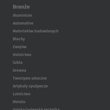
Branże
Türkiye
Türkçe
Aluminium
Automotive
Materiałów budowlanych
Blachy
Zwojów
Hutnictwo
Szkła
Drewna
Tworzywo sztuczne
Artykuły spożywcze
Lotnictwo
Metalu
Vojsko/vojenská technika