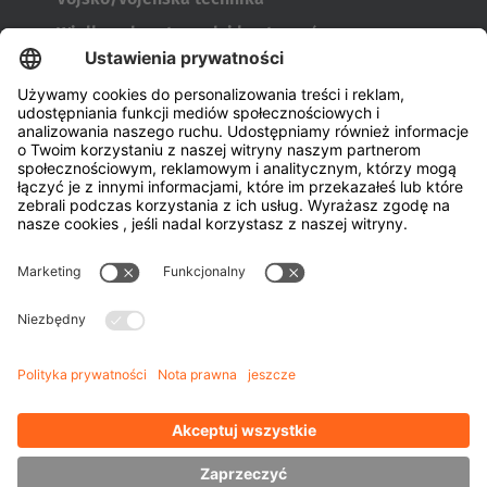
Wielkogabarytowych i kontenerów
Narzędzia do produkcji opon
Transportery bębnów
Drzwi i okien
Firma
o firmie HUBTEX
Zrównoważony rozwój
Oddziały
Przedstawiciel
Wiedza
Pliki do pobrania
Zarządzanie energią