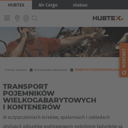
Przejdź
Obraz
HUBTEX
Air Cargo
stabau
do
treści
INTERNATIONAL
English
KONTAKT
Deutsch
Español
YOU
STRONA GŁÓWNA
ROZWIĄZANIA BRANŻOWE
TRANSPORT POJEMNIKÓW WIELKOGABARY
ARE
Français
TRANSPORT
HERE
POJEMNIKÓW
WIELKOGABARYTOWYCH
I KONTENERÓW
W oczyszczalniach ścieków, spalarniach i zakładach
utylizacji odpadów podstawowym nośnikiem ładunków są