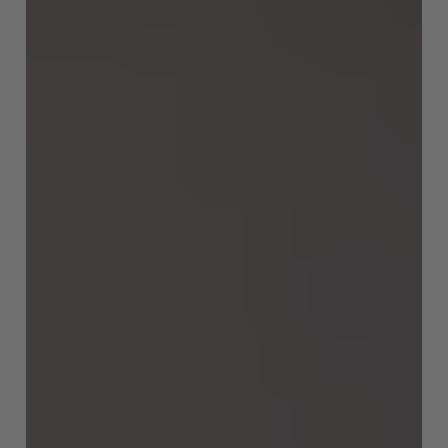
EUROPE
Belgium
Nederlands
Français
Deutsch
Česká republika
Cesko
Deutschland
Deutsch
España
Español
France
Français