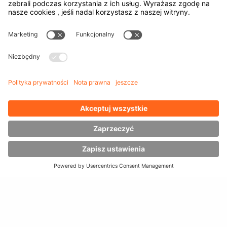
YOU
STRONA GŁÓWNA
PRODUKTY
POJAZDY PRZYSTOSOWANE DO OBSŁUGI CIĘŻKICH ŁADUNK
ARE