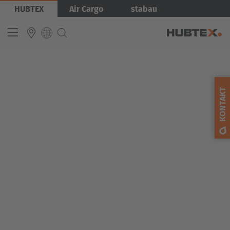
Przejdź
Obraz
HUBTEX
Air Cargo
stabau
do
treści
INTERNATIONAL
English
KONTAKT
Deutsch
Español
Français