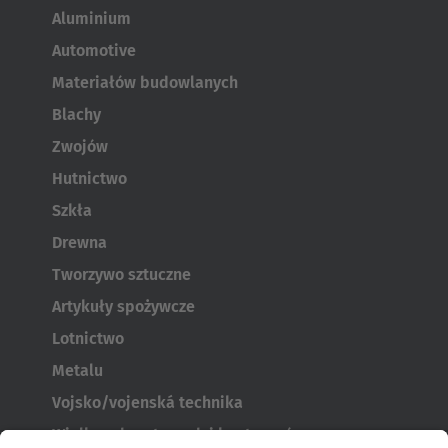
Aluminium
Automotive
Materiałów budowlanych
Blachy
Zwojów
Hutnictwo
Szkła
Drewna
Tworzywo sztuczne
Artykuły spożywcze
Lotnictwo
Metalu
Vojsko/vojenská technika
Wielkogabarytowych i kontenerów