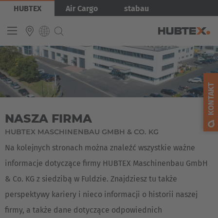
Przejdź
Obraz
HUBTEX
Air Cargo
stabau
do
treści
INTERNATIONAL
English
KONTAKT
Deutsch
NASZA FIRMA
Español
HUBTEX MASCHINENBAU GMBH & CO. KG
Français
Na kolejnych stronach można znaleźć wszystkie ważne
informacje dotyczące firmy HUBTEX Maschinenbau GmbH
& Co. KG z siedzibą w Fuldzie. Znajdziesz tu także
perspektywy kariery i nieco informacji o historii naszej
firmy, a także dane dotyczące odpowiednich