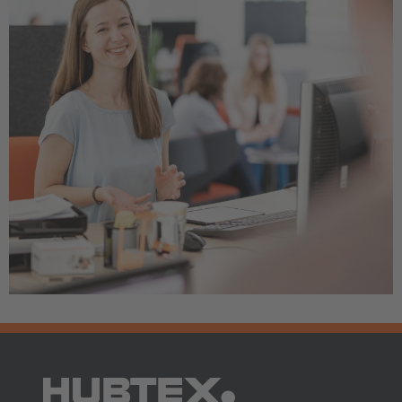
AMERICA
Brasil
Português
United States
English
ASIA/PACIFIC
Australia
English
Japan
Japanese
Türkiye