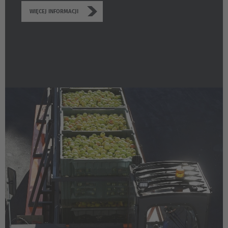
WIĘCEJ INFORMACJI
Cesko
Deutschland
Deutsch
España
Español
France
Français
Great Britain
English
Italia
Italiano