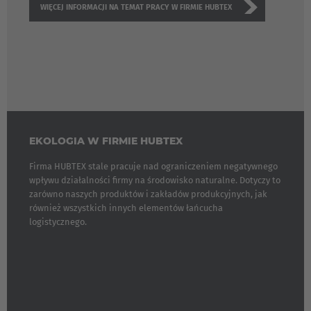
WIĘCEJ INFORMACJI NA TEMAT PRACY W FIRMIE HUBTEX
EKOLOGIA W FIRMIE HUBTEX
Firma HUBTEX stale pracuje nad ograniczeniem negatywnego
wpływu działalności firmy na środowisko naturalne. Dotyczy to
zarówno naszych produktów i zakładów produkcyjnych, jak
również wszystkich innych elementów łańcucha
EUROPE
logistycznego.
Belgium
Nederlands
Français
Deutsch
Česká republika