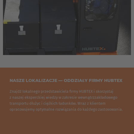
Luxembourg
Français
Deutsch
Nederland
Nederlands
Österreich
Deutsch
Polska
NASZE LOKALIZACJE — ODDZIAŁY FIRMY HUBTEX
Polski
Znajdź lokalnego przedstawiciela firmy HUBTEX i skorzystaj
z naszej eksperckiej wiedzy w zakresie wewnątrzzakładowego
transportu dłużyc i ciężkich ładunków. Wraz z klientem
Türkiye
opracowujemy optymalne rozwiązania do każdego zastosowania.
Türkçe
English Neutral