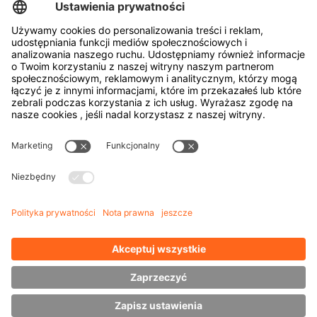
Narzędzia do produkcji opon
Transportery bębnów
Drzwi i okien
Firma
o firmie HUBTEX
Zrównoważony rozwój
Oddziały
Przedstawiciel
Wiedza
Pliki do pobrania
Zarządzanie energią
Wózek widłowy boczny