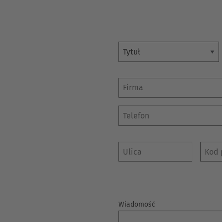
Deutsch
ña
Polska
Polski
Tytuł
e
Türkiye
Firma
Türkçe
 Britain
English Neutral
Ulica
Kod po
Wiadomość