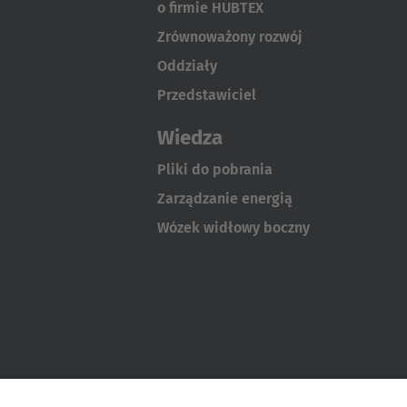
o firmie HUBTEX
Zrównoważony rozwój
Oddziały
Przedstawiciel
Wiedza
Pliki do pobrania
Zarządzanie energią
Wózek widłowy boczny