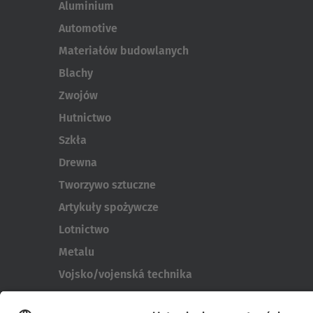
Aluminium
Automotive
Materiałów budowlanych
Blachy
Zwojów
Hutnictwo
Szkła
Drewna
Tworzywo sztuczne
Artykuły spożywcze
Lotnictwo
Metalu
Vojsko/vojenská technika
Wielkogabarytowych i kontenerów