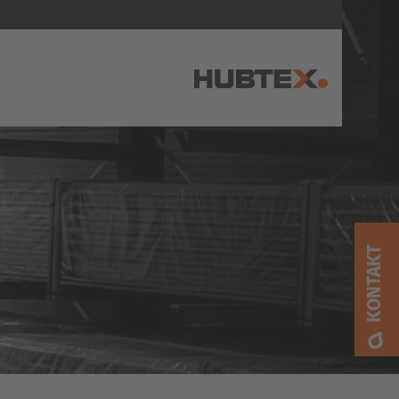
AMERICA
Brasil
Português
KONTAKT
United States
English
ASIA/PACIFIC