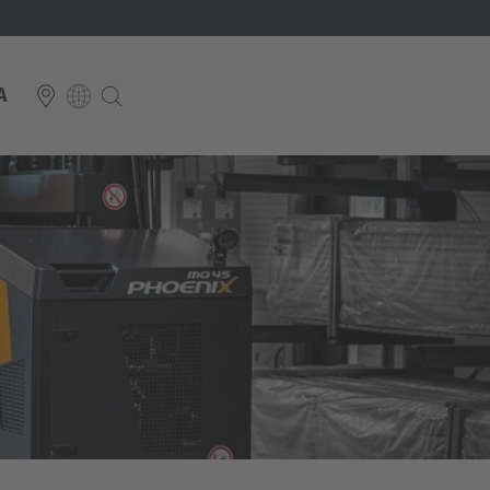
A
E
Italiano
ium
ds
Français
Deutsch
Luxembourg
Français
Deutsch
 republika
Nederland
Nederlands
schland
Österreich