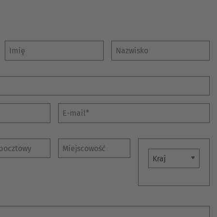
Australia
English
Japan
Imię
Nazwisko
Japanese
Türkiye
Türkçe
E-mail
cztowy
Miejscowość
Państwo