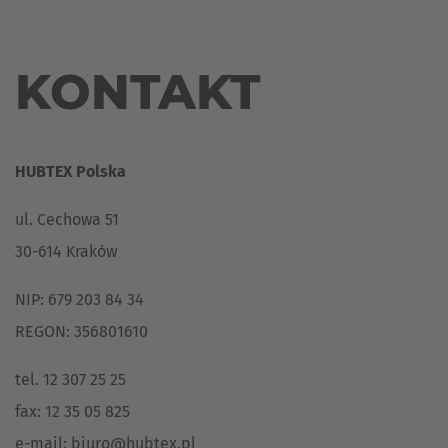
ZWOJÓW
ENERGIA
ODDZIAŁY
Espa
WIATROWA
HEAVY-
I SŁONECZNA
TRANSPORTERY
DUTY
PRZEDSTAWICIEL
Español
BĘBNÓW
VEHICLES
KONTAKT
HUTNICTWO
TWORZYWA
SYSTEMY
Franc
SZTUCZNE
KOMISJONOWANIA
LOTNICTWO
Français
ZAMÓWIEŃ
NARZĘDZIA
HUBTEX Polska
STRONA
DO
Great
GŁÓWNA
PRODUKCJI
URZĄDZEŃ
ul. Cechowa 51
OPON
English
SPECJALNYCH
30-614 Kraków
TRANSPORT
Italia
ASSISTANCE
DREWNA
SYSTEMS
NIP: 679 203 84 34
NOWY
TRANSPORT
REGON: 356801610
DRZWI
UŻYWANE
I OKIEN
WÓZKI
tel. 12 307 25 25
WIDŁOWE
TRANSPORT
MATERIAŁÓW
fax: 12 35 05 825
BUDOWLANYCH
e-mail:
biuro@hubtex.pl