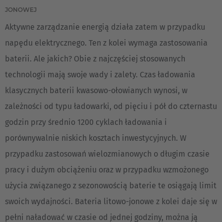
JONOWEJ
Aktywne zarządzanie energią działa zatem w przypadku
napędu elektrycznego. Ten z kolei wymaga zastosowania
baterii. Ale jakich? Obie z najczęściej stosowanych
technologii mają swoje wady i zalety. Czas ładowania
klasycznych baterii kwasowo-ołowianych wynosi, w
zależności od typu ładowarki, od pięciu i pół do czternastu
godzin przy średnio 1200 cyklach ładowania i
porównywalnie niskich kosztach inwestycyjnych. W
przypadku zastosowań wielozmianowych o długim czasie
EUROPE
pracy i dużym obciążeniu oraz w przypadku wzmożonego
użycia związanego z sezonowością baterie te osiągają limit
Belgium
swoich wydajności. Bateria litowo-jonowe z kolei daje się w
Nederlands
Français
Deutsch
pełni naładować w czasie od jednej godziny, można ją