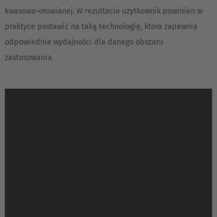
Italiano
kwasowo-ołowianej. W rezultacie użytkownik powinien w
Luxembourg
praktyce postawić na taką technologię, która zapewnia
Français
Deutsch
odpowiednie wydajności dla danego obszaru
zastosowania.
Nederland
Nederlands
Österreich
Deutsch
Polska
Polski
Türkiye
Türkçe