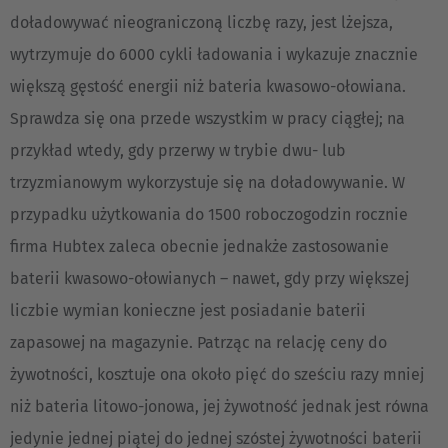
Česká republika
doładowywać nieograniczoną liczbę razy, jest lżejsza,
Cesko
wytrzymuje do 6000 cykli ładowania i wykazuje znacznie
większą gęstość energii niż bateria kwasowo-ołowiana.
Deutschland
Sprawdza się ona przede wszystkim w pracy ciągłej; na
Deutsch
przykład wtedy, gdy przerwy w trybie dwu- lub
España
trzyzmianowym wykorzystuje się na doładowywanie. W
Español
przypadku użytkowania do 1500 roboczogodzin rocznie
firma Hubtex zaleca obecnie jednakże zastosowanie
France
baterii kwasowo-ołowianych – nawet, gdy przy większej
Français
liczbie wymian konieczne jest posiadanie baterii
Great Britain
zapasowej na magazynie. Patrząc na relację ceny do
English
żywotności, kosztuje ona około pięć do sześciu razy mniej
niż bateria litowo-jonowa, jej żywotność jednak jest równa
Italia
jedynie jednej piątej do jednej szóstej żywotności baterii