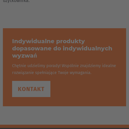
użytkownika.
Indywidualne produkty
dopasowane do indywidualnych
wyzwań
Chętnie udzielimy porady! Wspólnie znajdziemy idealne
rozwiązanie spełniające Twoje wymagania.
KONTAKT