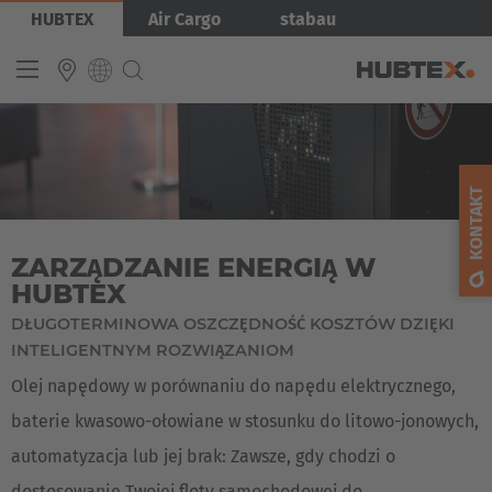
Przejdź
Obraz
HUBTEX
Air Cargo
stabau
do
treści
INTERNATIONAL
English
KONTAKT
Deutsch
ZARZĄDZANIE ENERGIĄ W
Español
HUBTEX
Français
DŁUGOTERMINOWA OSZCZĘDNOŚĆ KOSZTÓW DZIĘKI
INTELIGENTNYM ROZWIĄZANIOM
Olej napędowy w porównaniu do napędu elektrycznego,
baterie kwasowo-ołowiane w stosunku do litowo-jonowych,
automatyzacja lub jej brak: Zawsze, gdy chodzi o
dostosowanie Twojej floty samochodowej do