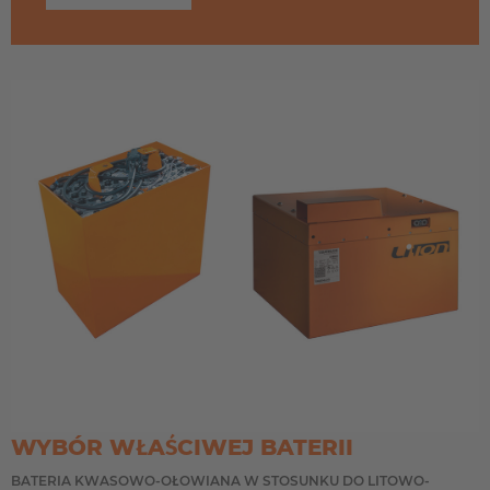
WYBÓR WŁAŚCIWEJ BATERII
BATERIA KWASOWO-OŁOWIANA W STOSUNKU DO LITOWO-