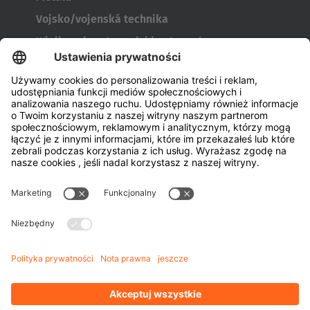
Vojsko/vojenská technika
Wielkogabarytowych i kontenerów
Narzędzia do produkcji opon
Transportery bębnów
Drzwi i okien
Firma
o firmie HUBTEX
Zrównoważony rozwój
Oddziały
Przedstawiciel
Wiedza
Pliki do pobrania
Zarządzanie energią