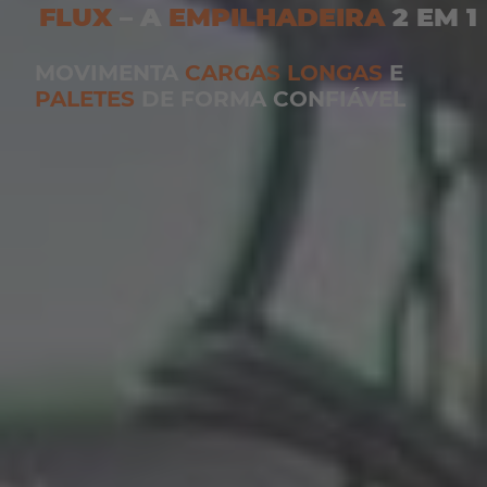
FLUX
– A
EMPILHADEIRA
2 EM 1
MOVIMENTA
CARGAS LONGAS
E
PALETES
DE FORMA CONFIÁVEL