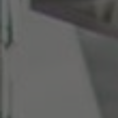
EUROPE
Belgium
Nederlands
Français
Deutsch
Česká republika
Cesko
Deutschland
Deutsch
España
Español
France
Français