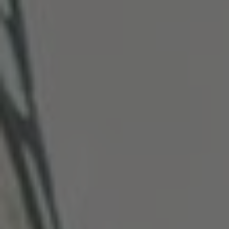
Türkiye
Türkçe
English Neutral