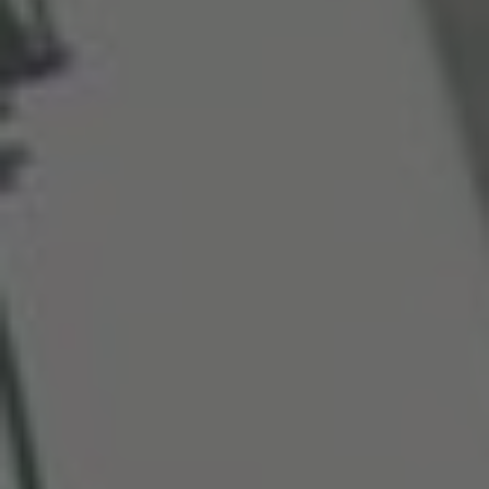
Great Britain
English
Italia
Italiano
Luxembourg
Français
Deutsch
Nederland
Nederlands
Österreich
Deutsch
Polska
Polski