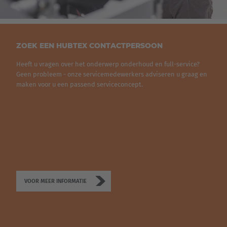
staan altijd voor u paraat!
achteraf van accessoires op een gebruikt voertuig is ook
mogelijk.
OVERIGE SERVICES:
DE DIAGNOSESTELLING VANOP AFSTAND IN
ZOEK EEN HUBTEX CONTACTPERSOON
EEN OOGOPSLAG:
Uitlaatgasonderzoek
Heeft u vragen over het onderwerp onderhoud en full-service?
Geautomatiseerde informatieuitwisseling tussen
Controle van personenbeveiligingsinstallaties
Geen probleem - onze servicemedewerkers adviseren u graag en
voertuig en service
maken voor u een passend serviceconcept.
Controle van gasinstallaties
Gegevensoverdracht van foutcode, accutoestand
en bedrijfsuren
Beschikbaar met functies voor
parameterwijzigingen en software-updates
Maximale beschikbaarheid van het voertuig,
VOOR MEER INFORMATIE
minimale productieuitvallen en service-inzet