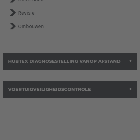
Deutschland
Revisie
Deutsch
Ombouwen
España
Español
France
HUBTEX DIAGNOSESTELLING VANOP AFSTAND
Français
Great Britain
VOERTUIGVEILIGHEIDSCONTROLE
English
Italia
Italiano
Luxembourg