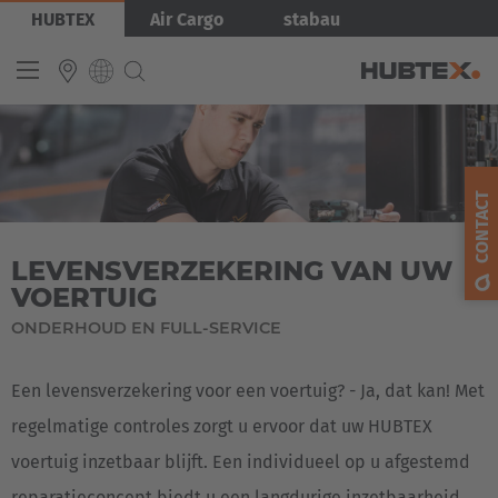
Overslaan
Afbeelding
HUBTEX
Air Cargo
stabau
en
naar
de
inhoud
gaan
INTERNATIONAL
English
CONTACT
Deutsch
LEVENSVERZEKERING VAN UW
Español
VOERTUIG
Français
ONDERHOUD EN FULL-SERVICE
Een levensverzekering voor een voertuig? - Ja, dat kan! Met
regelmatige controles zorgt u ervoor dat uw HUBTEX
voertuig inzetbaar blijft. Een individueel op u afgestemd
reparatieconcept biedt u een langdurige inzetbaarheid