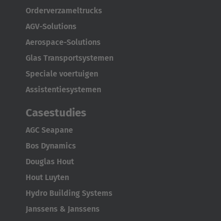
Português
Orderverzameltrucks
AGV-Solutions
United States
Aerospace-Solutions
English
Glas Transportsystemen
ASIA/PACIFIC
Speciale voertuigen
Assistentiesystemen
Australia
Casestudies
English
AGC Seapane
Japan
Bos Dynamics
Japanese
Douglas Hout
Türkiye
Hout Luyten
Türkçe
Hydro Building Systems
Janssens & Janssens