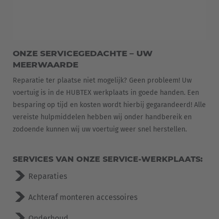
ONZE SERVICEGEDACHTE – UW
MEERWAARDE
Reparatie ter plaatse niet mogelijk? Geen probleem! Uw
voertuig is in de HUBTEX werkplaats in goede handen. Een
besparing op tijd en kosten wordt hierbij gegarandeerd! Alle
vereiste hulpmiddelen hebben wij onder handbereik en
zodoende kunnen wij uw voertuig weer snel herstellen.
EUROPE
Belgium
SERVICES VAN ONZE SERVICE-WERKPLAATS:
Nederlands
Français
Deutsch
Reparaties
Česká republika
Achteraf monteren accessoires
Cesko
Onderhoud