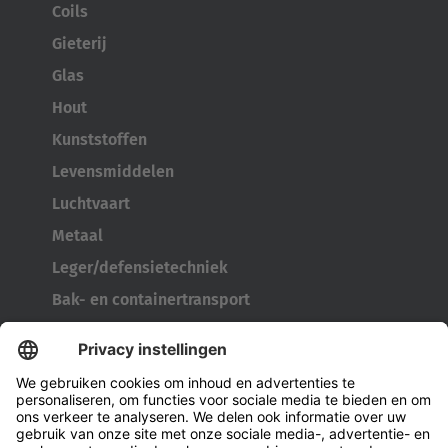
Coils
Gieterij
Glas
Hout
Kunststoffen
Levensmiddelen
Luchtvaart
Metaal
Leger/defensietechniek
Bak- en containertransport
Bandengereedschap
Kabelhaspeltransporter
Deuren en ramen
Bedrijf