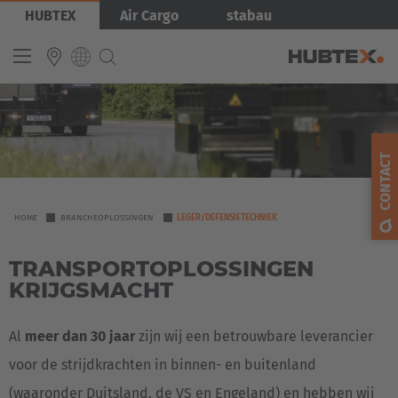
Overslaan
Afbeelding
HUBTEX
Air Cargo
stabau
en
naar
de
inhoud
gaan
INTERNATIONAL
English
CONTACT
Deutsch
Español
YOU
HOME
BRANCHEOPLOSSINGEN
LEGER/DEFENSIETECHNIEK
ARE
Français
TRANSPORTOPLOSSINGEN
HERE
KRIJGSMACHT
Al
meer dan 30 jaar
zijn wij een betrouwbare leverancier
voor de strijdkrachten in binnen- en buitenland
(waaronder Duitsland, de VS en Engeland) en hebben wij