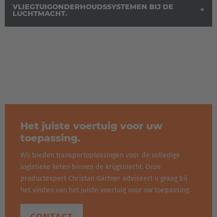
VLIEGTUIGONDERHOUDSSYSTEMEN BIJ DE
LUCHTMACHT.
Het juiste voertuig voor uw
toepassing.
Wij bieden transportoplossingen voor de volledige
logistieke keten binnen de krijgsmacht. Onze
productexpert Christan Gärtner adviseert u graag bij
HUBTEX transportvoertuigen zijn speciaal afgestemd op de
het vinden van het juiste voertuig voor uw toepassing.
eisen van
vliegtuigonderhoud
bij de
luchtmacht, het leger
en de marine
. Zij bieden op maat gemaakte oplossingen,