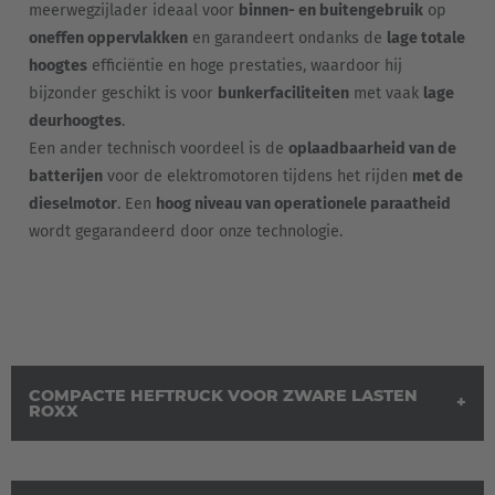
meerwegzijlader ideaal voor
binnen- en buitengebruik
op
Türkçe
oneffen oppervlakken
en garandeert ondanks de
lage totale
hoogtes
efficiëntie en hoge prestaties, waardoor hij
English Neutral
bijzonder geschikt is voor
bunkerfaciliteiten
met vaak
lage
deurhoogtes
.
Een ander technisch voordeel is de
oplaadbaarheid van de
batterijen
voor de elektromotoren tijdens het rijden
met de
dieselmotor
. Een
hoog niveau van operationele paraatheid
wordt gegarandeerd door onze technologie.
COMPACTE HEFTRUCK VOOR ZWARE LASTEN
ROXX