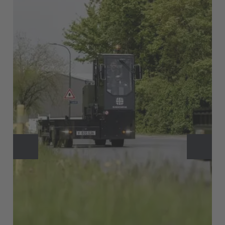
Nederlands
Français
Deutsch
Česká republika
Cesko
Deutschland
Deutsch
España
Español
France
Français
Great Britain
English