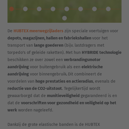
Italia
Italiano
De
HUBTEX meerwegzijladers
zijn speciale voertuigen voor
Luxembourg
depots, magazijnen, hallen en fabriekshallen
voor het
Français
Deutsch
transport van
lange goederen
(bijv. lastdragers met
torpedo's of geleide raketten). Met hun
HYBRIDE technologie
Nederland
beschikken ze over zowel een
verbrandingsmotor
Nederlands
aandrijving
voor buitengebruik als een
elektrische
aandrijving
voor
binnengebruik
.
Dit combineert de
Österreich
voordelen van
hoge prestaties en actieradius
, evenals de
Deutsch
reductie van de CO2-uitstoot
. Tegelijkertijd wordt
gewaarborgd dat de
munitieveiligheid
gegarandeerd is en
Polska
dat de
voorschriften voor gezondheid en veiligheid op het
Polski
werk
worden nageleefd.
Türkiye
Dankzij de grote elastische banden is de HUBTEX