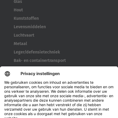
Glas
Hout
Kunststoffen
Levensmiddelen
Luchtvaart
Metaal
Leger/defensietechniek
Bak- en containertransport
Bandengereedschap
Kabelhaspeltransporter
Deuren en ramen
Bedrijf
Over Hubtex
Duurzaamheid