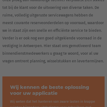
Nederlands
tot bij de klant voor de uitvoering van diverse taken. De
Österreich
ruime, volledig uitgeruste servicewagens hebben de
Deutsch
meest courante reserveonderdelen op voorraad, waardoor
we in staat zijn een snelle en efficiënte service te bieden.
Polska
Verder is er ook nog een goed uitgekiende voorraad in de
Polski
vestiging in Antwerpen. Hier staat ons gemotiveerd team
Türkiye
binnendienstmedewerkers u graag te woord, voor al uw
Türkçe
vragen omtrent planning, wisselstukken en levertermijnen.
English Neutral
Wij kennen de beste oplossing
voor uw applicatie
Wij weten dat het hanteren van zware lasten in krappe