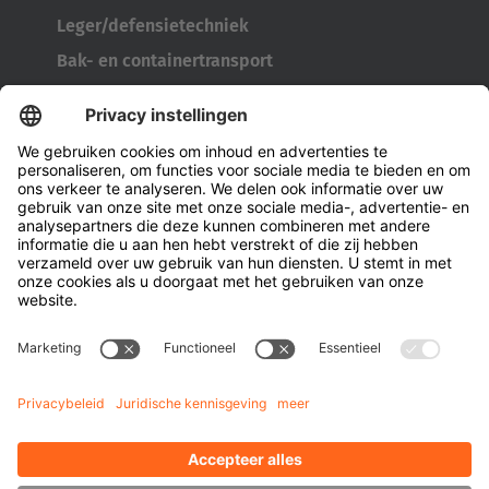
Leger/defensietechniek
Bak- en containertransport
Bandengereedschap
Kabelhaspeltransporter
Deuren en ramen
Bedrijf
Over Hubtex
Duurzaamheid
Vestigingen
Contactpersonen
Kennis
Downloads
Energiebeheer