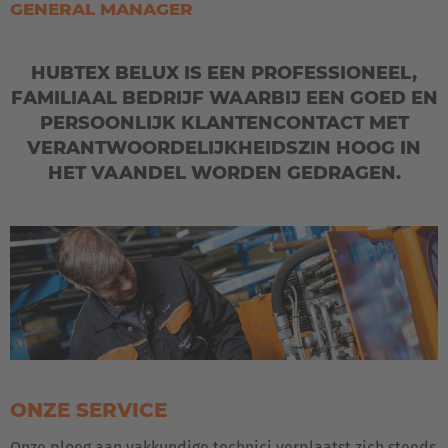
GENERAL MANAGER
España
Español
HUBTEX BELUX IS EEN PROFESSIONEEL,
FAMILIAAL BEDRIJF WAARBIJ EEN GOED EN
France
PERSOONLIJK KLANTENCONTACT MET
Français
VERANTWOORDELIJKHEIDSZIN HOOG IN
HET VAANDEL WORDEN GEDRAGEN.
Great Britain
English
Italia
Italiano
Luxembourg
Français
Deutsch
ONZE SERVICE
Nederland
Onze ploeg aan vakkundige technici verplaatst zich steeds