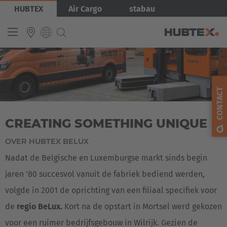
Overslaan
Afbeelding
HUBTEX
Air Cargo
stabau
en
naar
de
inhoud
gaan
INTERNATIONAL
English
CONTACT
Deutsch
CREATING SOMETHING UNIQUE
Español
Français
OVER HUBTEX BELUX
Nadat de Belgische en Luxemburgse markt sinds begin
jaren '80 succesvol vanuit de fabriek bediend werden,
volgde in 2001 de oprichting van een filiaal specifiek voor
de
regio BeLux.
Kort na de opstart in Mortsel werd gekozen
voor een ruimer bedrijfsgebouw in Wilrijk. Gezien de