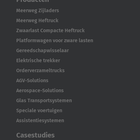
Meerweg Zijladers
Meerweg Heftruck
Zwaarlast Compacte Heftruck
Platformwagen voor zware lasten
Gereedschapwisselaar
Elektrische trekker
AMERICA
Orderverzameltrucks
AGV-Solutions
Brasil
Aerospace-Solutions
Português
Glas Transportsystemen
United States
Speciale voertuigen
English
Assistentiesystemen
ASIA/PACIFIC
Casestudies