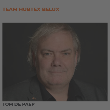
TEAM HUBTEX BELUX
EUROPE
Belgium
Nederlands
Français
Deutsch
Česká republika
Cesko
Deutschland
TOM DE PAEP
Deutsch