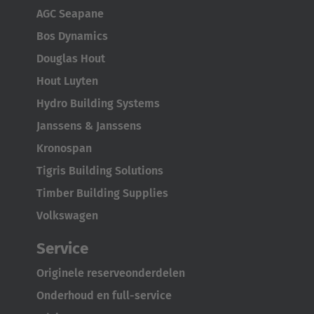
AGC Seapane
Australia
Bos Dynamics
English
Douglas Hout
Japan
Hout Luyten
Japanese
Hydro Building Systems
Janssens & Janssens
Türkiye
Kronospan
Türkçe
Tigris Building Solutions
Timber Building Supplies
Volkswagen
Service
Originele reserveonderdelen
Onderhoud en full-service