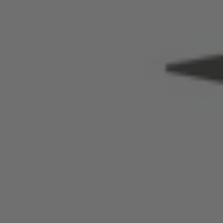
Français
Great Britain
English
Italia
Italiano
Luxembourg
Français
Deutsch
Nederland
Nederlands
Österreich
Deutsch