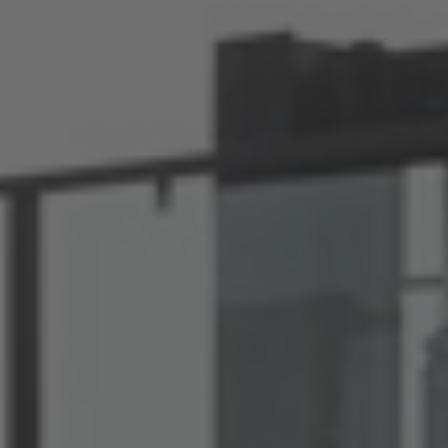
Polska
Polski
Türkiye
Türkçe
English Neutral