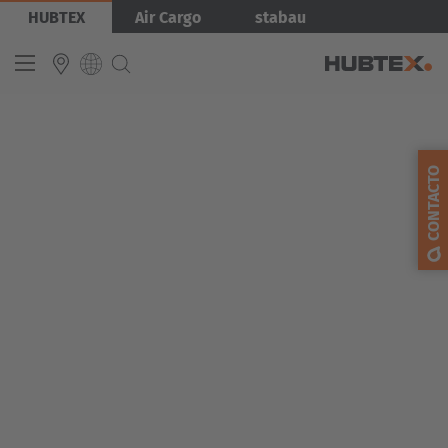
Pasar
Imagen
HUBTEX
Air Cargo
stabau
al
contenido
principal
INTERNATIONAL
CONTACTO
English
Deutsch
Español
Français