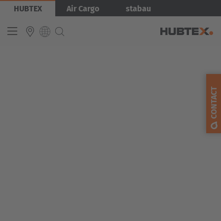
Skip
Bild
HUBTEX
Air Cargo
stabau
to
main
content
INTERNATIONAL
English
CONTACT
Deutsch
Español
Français