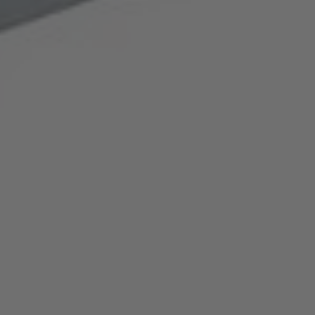
Português
United States
English
ASIA/PACIFIC
Australia
English
Japan
Japanese
Türkiye
Türkçe