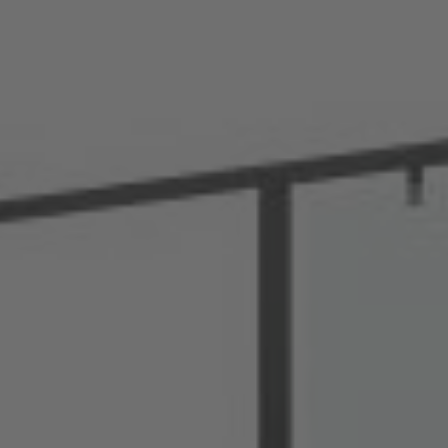
Deutschland
Deutsch
España
Español
France
Français
Great Britain
English
Italia
Italiano
Luxembourg