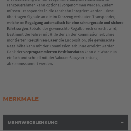
Italiano
Fahrzeugrahmen kann optional vorgenommen werden. Zudem
müssen Transponder in die Fahrbahn integriert werden. Diese
Luxembourg
übertragen Signale an die im Fahrzeug verbauten Transponder,
welche im
Regalgang automatisch für eine schnurgerade und sichere
Français
Deutsch
Fahrt sorgen
. Sobald der gewünschte Regalbereich erreicht wird,
bestimmt der Fahrer mit Hilfe der an der Kommissionierbühne
Nederland
montierten
Kreuzlinien-Laser
die Endposition. Die gewünschte
Regalhöhe kann mit der Kommissionierbühne erreicht werden.
Nederlands
Dank der
vorprogrammierten Positionsdaten
kann die Ware nun
einfach und schnell mit der Vakuum-Saugvorrichtung
Österreich
abkommissioniert werden.
Deutsch
Polska
Polski
MERKMALE
Türkiye
Türkçe
MEHRWEGELENKUNG