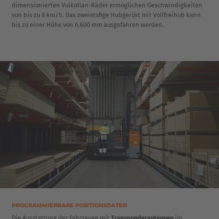
dimensionierten Vulkollan-Räder ermöglichen Geschwindigkeiten
Česká republika
von bis zu 8 km/h. Das zweistufige Hubgerüst mit Vollfreihub kann
bis zu einer Höhe von 6.600 mm ausgefahren werden.
Cesko
Deutschland
Deutsch
España
Español
France
Français
Great Britain
English
Italia
PROGRAMMIERBARE POSITIONSDATEN
Die Ausstattung der Fahrzeuge mit
Transponderantennen
im