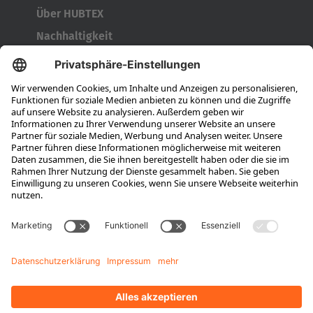
Über HUBTEX
Nachhaltigkeit
Niederlassungen
Ansprechpartner
Karriere
Ausbildung
Berufseinsteiger & Erfahrene
Das bieten wir
Das ist HUBTEX
Stellenangebote
Wissen
Downloads
Energiemanagement