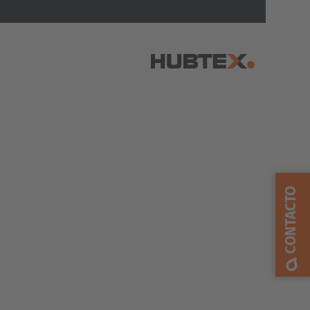
AMERICA
Brasil
Português
CONTACTO
United States
English
ASIA/PACIFIC