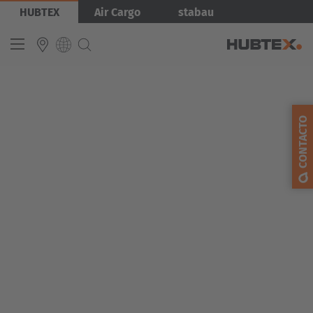
Pasar
Imagen
HUBTEX
Air Cargo
stabau
al
contenido
principal
INTERNATIONAL
CONTACTO
English
Deutsch
Español
Français