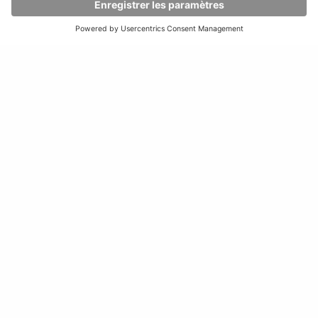
Kommissionierung
beider
Regalseiten
Hohe
Umschlagshäufigkeit
Schmale
Regalgangbreite