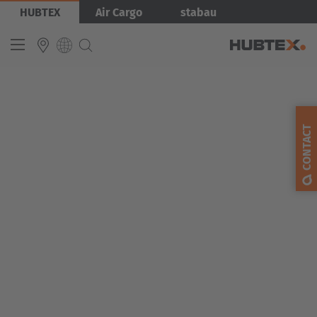
Aller
Image
HUBTEX
Air Cargo
stabau
au
contenu
principal
INTERNATIONAL
English
CONTACT
Deutsch
Español
Français