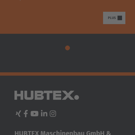
TRANSPORTEUR DE BOBINES HUBTEX
PLUS
AVEC FOURREAUX RELEVABLES
Une fois que le véhicule a contourné la bobine, les
fourreaux sont enfoncés dans l'alésage de la bobine et la
soulèvent.
HUBTEX Maschinenbau GmbH &