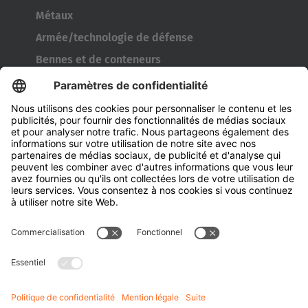
Métaux
Armée/technologie de défense
Bennes et de conteneurs
Outils de l’industrie pneumatique
Transporteur de bobines
Portes et fenêtres
Entreprise
À propos d' HUBTEX
À propos d' HUBTEX France
Durabilité
Filiales
Contact
Connaissances