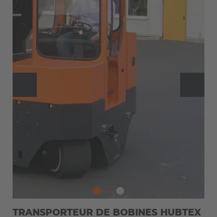
EUROPE
Belgium
TRANSPORTEUR DE BOBINES HUBTEX
Nederlands
Français
Deutsch