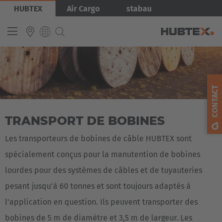
Aller
Image
HUBTEX
Air Cargo
stabau
au
contenu
principal
INTERNATIONAL
English
CONTACT
Deutsch
TRANSPORT DE BOBINES
Español
Français
Les transporteurs de bobines de câble HUBTEX sont
spécialement conçus pour la manutention de bobines
lourdes pour des systèmes de câbles et de tuyauteries
pesant jusqu'à 60 tonnes et sont toujours adaptés à
l'application en question. Ils peuvent transporter des
bobines de 5 m de diamètre et 3,5 m de largeur. Les