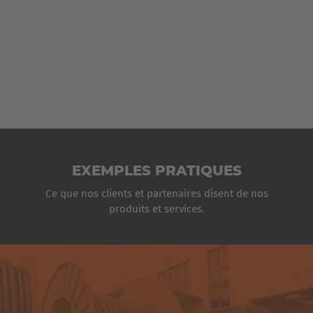
Italiano
Luxembourg
Français
Deutsch
Nederland
Nederlands
Österreich
EXEMPLES PRATIQUES
Deutsch
Ce que nos clients et partenaires disent de nos
produits et services.
Polska
Polski
TRANSPORTEUR DE BOBINES HUBTEX
Türkiye
AVEC SYSTÈME DE PRISE AVEC LEVÉE
Türkçe
DU CHÂSSIS