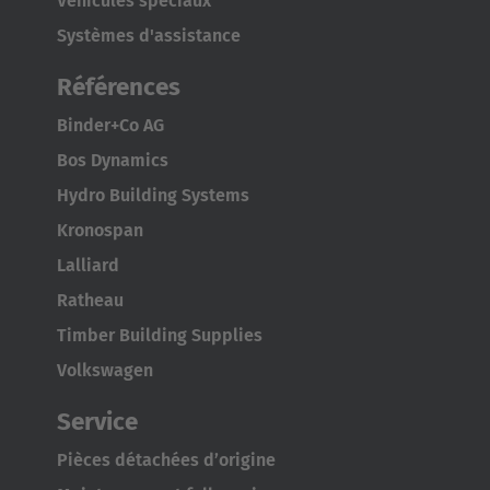
Véhicules spéciaux
Japan
Systèmes d'assistance
Japanese
Références
Türkiye
Binder+Co AG
Türkçe
Bos Dynamics
Hydro Building Systems
Kronospan
Lalliard
Ratheau
Timber Building Supplies
Volkswagen
Service
Pièces détachées d’origine