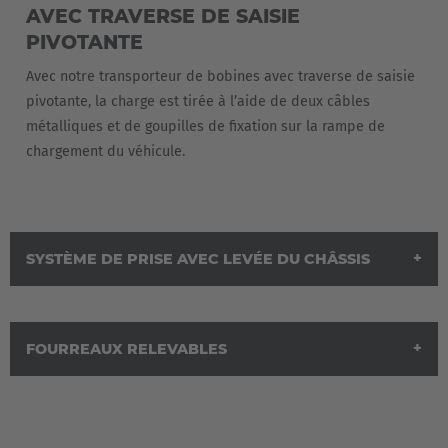
AVEC TRAVERSE DE SAISIE
PIVOTANTE
Česká republika
Cesko
Avec notre transporteur de bobines avec traverse de saisie
pivotante, la charge est tirée à l’aide de deux câbles
Deutschland
métalliques et de goupilles de fixation sur la rampe de
chargement du véhicule.
Deutsch
España
Español
SYSTÈME DE PRISE AVEC LEVÉE DU CHÂSSIS
France
Français
FOURREAUX RELEVABLES
Great Britain
English
Italia