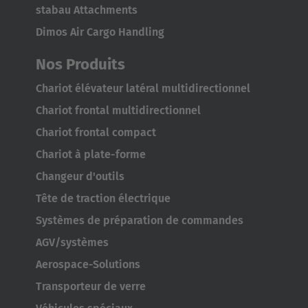
stabau Attachments
Dimos Air Cargo Handling
Nos Produits
AMERICA
Chariot élévateur latéral multidirectionnel
Chariot frontal multidirectionnel
Brasil
Chariot frontal compact
Português
Chariot à plate-forme
United States
Changeur d'outils
English
Tête de traction électrique
ASIA/PACIFIC
Systèmes de préparation de commandes
AGV/systèmes
Australia
Aerospace-Solutions
English
Transporteur de verre