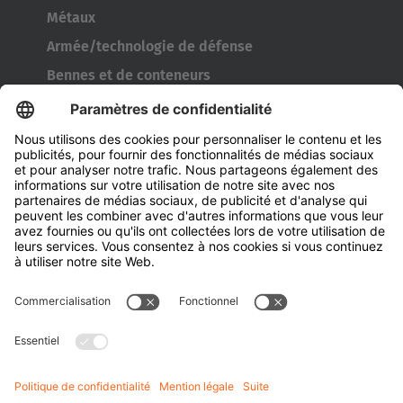
Métaux
Armée/technologie de défense
Bennes et de conteneurs
Outils de l’industrie pneumatique
Transporteur de bobines
Portes et fenêtres
Entreprise
À propos d' HUBTEX
À propos d' HUBTEX France
Durabilité
Filiales
Contact
Connaissances