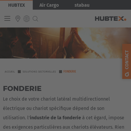
Aller
Image
HUBTEX
Air Cargo
stabau
au
contenu
principal
INTERNATIONAL
English
CONTACT
Deutsch
Español
YOU
ACCUEIL
SOLUTIONS SECTORIELLES
FONDERIE
ARE
Français
FONDERIE
HERE
Le choix de votre chariot latéral multidirectionnel
électrique ou chariot spécifique dépend de son
utilisation. l'
industrie de la fonderie
à cet égard, impose
des exigences particulières aux chariots élévateurs. Rien