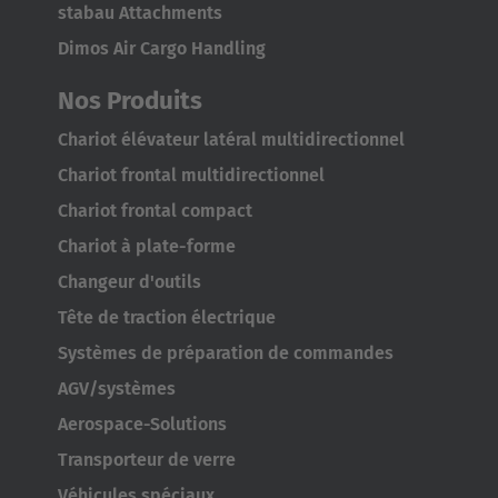
Brasil
stabau Attachments
Português
Dimos Air Cargo Handling
Nos Produits
United States
English
Chariot élévateur latéral multidirectionnel
Chariot frontal multidirectionnel
ASIA/PACIFIC
Chariot frontal compact
Australia
Chariot à plate-forme
English
Changeur d'outils
Tête de traction électrique
Japan
Systèmes de préparation de commandes
Japanese
AGV/systèmes
Türkiye
Aerospace-Solutions
Türkçe
Transporteur de verre
Véhicules spéciaux