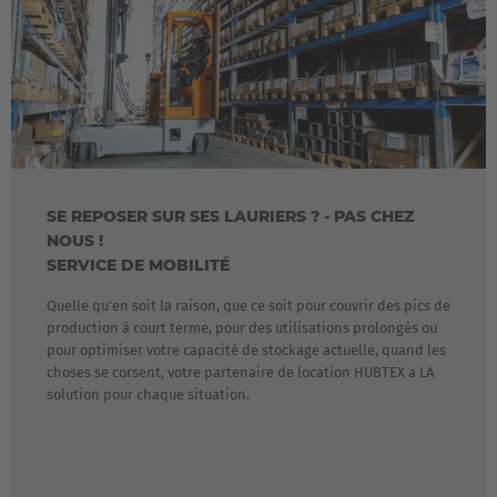
Français
Great Britain
English
Italia
Italiano
SE REPOSER SUR SES LAURIERS ? - PAS CHEZ
Luxembourg
NOUS !
SERVICE DE MOBILITÉ
Français
Deutsch
Quelle qu'en soit la raison, que ce soit pour couvrir des pics de
Nederland
production à court terme, pour des utilisations prolongés ou
pour optimiser votre capacité de stockage actuelle, quand les
Nederlands
choses se corsent, votre partenaire de location HUBTEX a LA
solution pour chaque situation.
Österreich
Deutsch