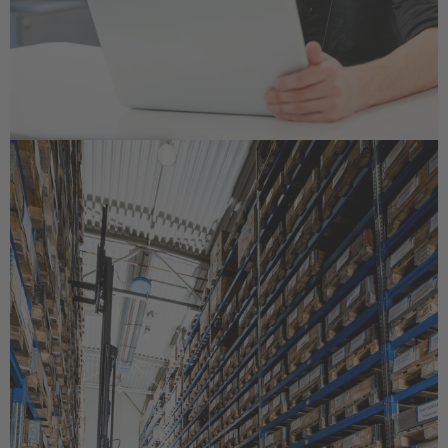
EUROPE
Belgium
Nederlands
Français
Deutsch
Česká republika
Cesko
Deutschland
Deutsch
España
Español
France