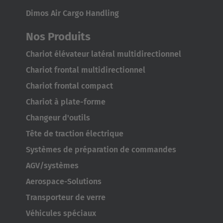
Dimos Air Cargo Handling
Português
Nos Produits
United States
Chariot élévateur latéral multidirectionnel
English
Chariot frontal multidirectionnel
ASIA/PACIFIC
Chariot frontal compact
Chariot à plate-forme
Australia
Changeur d'outils
English
Tête de traction électrique
Japan
Systèmes de préparation de commandes
Japanese
AGV/systèmes
Aerospace-Solutions
Türkiye
Transporteur de verre
Türkçe
Véhicules spéciaux