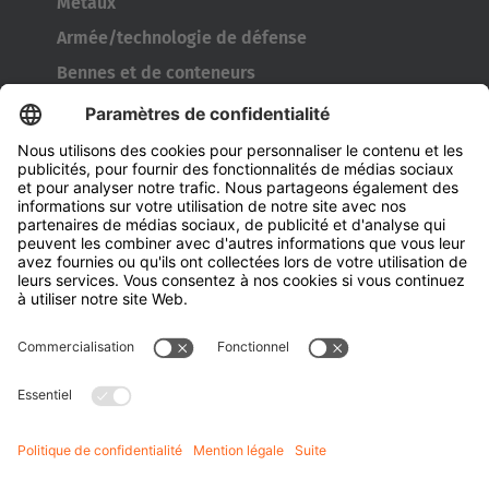
Métaux
Armée/technologie de défense
Bennes et de conteneurs
Outils de l’industrie pneumatique
Transporteur de bobines
Portes et fenêtres
Entreprise
À propos d' HUBTEX
À propos d' HUBTEX France
Durabilité
Filiales
Contact
Connaissances