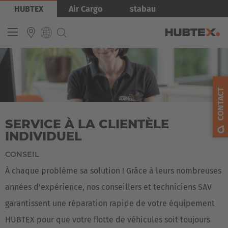
Aller
Image
HUBTEX
Air Cargo
stabau
au
contenu
principal
INTERNATIONAL
English
CONTACT
Deutsch
SERVICE À LA CLIENTÈLE
Español
INDIVIDUEL
Français
CONSEIL
À chaque problème sa solution ! Grâce à leurs nombreuses
années d'expérience, nos conseillers et techniciens SAV
garantissent une réparation rapide de votre équipement
HUBTEX pour que votre flotte de véhicules soit toujours