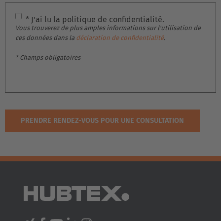
Italia
* J'ai lu la politique de confidentialité.
Italiano
Vous trouverez de plus amples informations sur l'utilisation de
ces données dans la
déclaration de confidentialité
.
Luxembourg
* Champs obligatoires
Français
Deutsch
Nederland
Nederlands
Österreich
Deutsch
Polska
Polski
Türkiye