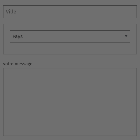
Nederlands
Français
Deutsch
Ville
Česká republika
Cesko
Pays
Deutschland
Deutsch
votre message
España
Español
France
Français
Great Britain
English