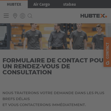
Aller
Image
HUBTEX
Air Cargo
stabau
au
contenu
principal
INTERNATIONAL
English
CONTACT
Deutsch
FORMULAIRE DE CONTACT POUR
Español
UN RENDEZ-VOUS DE
Français
CONSULTATION
NOUS TRAITERONS VOTRE DEMANDE DANS LES PLUS
BREFS DÉLAIS
ET VOUS CONTACTERONS IMMÉDIATEMENT.