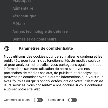
Plastiques
Alimentaire
Aéronautique
Métaux
Armée/technologie de défense
Bennes et de conteneurs
Outils de l’industrie pneumatique
Transporteur de bobines
Portes et fenêtres
Entreprise
À propos d' HUBTEX
À propos d' HUBTEX France
Durabilité
Filiales