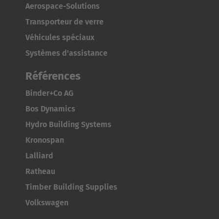
Aerospace-Solutions
Transporteur de verre
Véhicules spéciaux
Systèmes d'assistance
Références
AMERICA
Binder+Co AG
Brasil
Bos Dynamics
Português
Hydro Building Systems
Kronospan
United States
Lalliard
English
Ratheau
ASIA/PACIFIC
Timber Building Supplies
Volkswagen
Australia