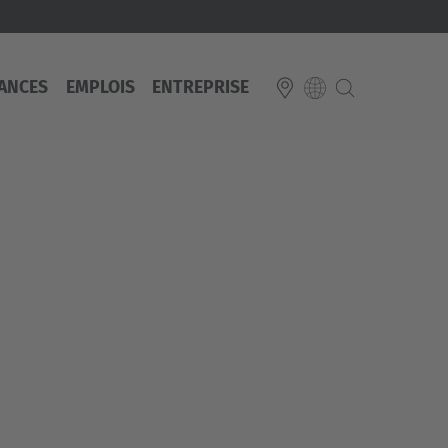
ANCES
EMPLOIS
ENTREPRISE
E
Italiano
ium
ds
Français
Deutsch
Luxembourg
Français
Deutsch
 republika
Nederland
Nederlands
schland
Österreich