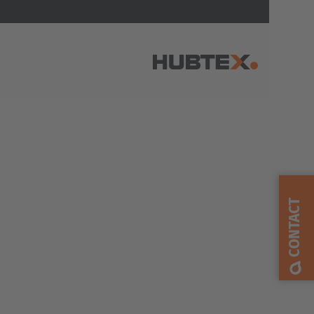
AMERICA
Brasil
Português
CONTACT
United States
English
ASIA/PACIFIC