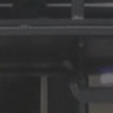
EUROPE
Belgium
Nederlands
Français
Deutsch
Česká republika
Cesko