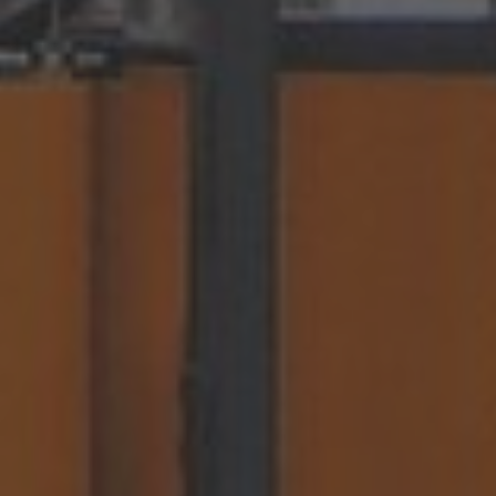
Português
United States
English
ASIA/PACIFIC
Australia
English
Japan
Japanese
Türkiye
Türkçe