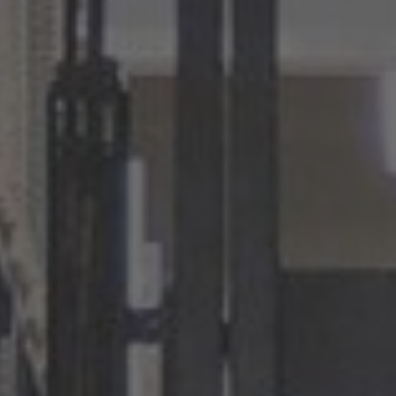
Français
Deutsch
Nederland
Nederlands
Österreich
Deutsch
Polska
Polski
Türkiye
Türkçe
English Neutral