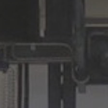
Deutschland
Deutsch
España
Español
France
Français
Great Britain
English
Italia
Italiano
Luxembourg