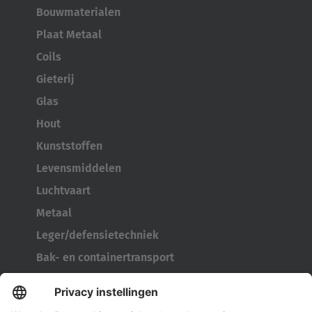
Bouwmaterialen
Plaat Metaal
Coils
Gieterij
Glas
Hout
Kunststoffen
Levensmiddelen
Luchtvaart
Metaal
Leger/defensietechniek
Bak- en containertransport
Bandengereedschap
Kabelhaspeltransporter