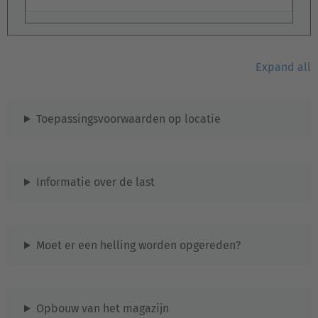
Expand all
EUROPE
Toepassingsvoorwaarden op locatie
Belgium
Nederlands
Français
Deutsch
Informatie over de last
Česká republika
Cesko
Moet er een helling worden opgereden?
Deutschland
Deutsch
España
Opbouw van het magazijn