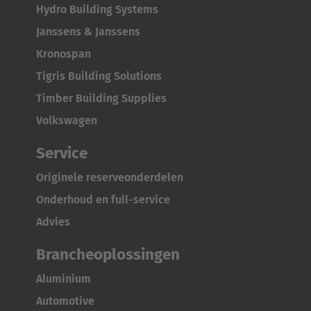
Hydro Building Systems
Japan
Janssens & Janssens
Japanese
Kronospan
Türkiye
Tigris Building Solutions
Türkçe
Timber Building Supplies
Volkswagen
Service
Originele reserveonderdelen
Onderhoud en full-service
Advies
Brancheoplossingen
Aluminium
Automotive