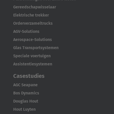
Gereedschapwisselaar
Elektrische trekker
Orderverzameltrucks
AGV-Solutions
AMERICA
Aerospace-Solutions
Brasil
Glas Transportsystemen
Português
Speciale voertuigen
Assistentiesystemen
United States
English
Casestudies
AGC Seapane
ASIA/PACIFIC
Bos Dynamics
Australia
Douglas Hout
English
Hout Luyten