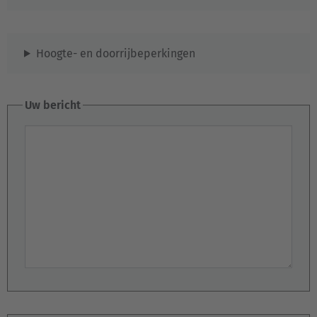
Español
France
Hoogte- en doorrijbeperkingen
Français
Great Britain
Uw bericht
English
Uw bericht
Italia
Italiano
Luxembourg
Français
Deutsch
Nederland
Nederlands