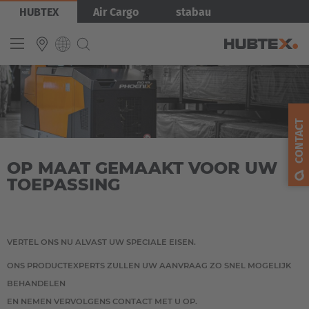
Overslaan
Afbeelding
HUBTEX
Air Cargo
stabau
en
naar
de
inhoud
gaan
INTERNATIONAL
English
CONTACT
Deutsch
OP MAAT GEMAAKT VOOR UW
Español
TOEPASSING
Français
VERTEL ONS NU ALVAST UW SPECIALE EISEN.
ONS PRODUCTEXPERTS ZULLEN UW AANVRAAG ZO SNEL MOGELIJK
BEHANDELEN
EN NEMEN VERVOLGENS CONTACT MET U OP.