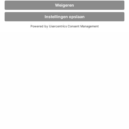
PLATFORMTRANSPORTERS EN
WAGENS OP SPOREN
VAN HUBTEX
Het
transport binnen het bedrijf
van zware lasten
zwaarder dan 20 t
, bijvoorbeeld in de automobiel-,
luchtvaart-, metaal- en elektro-industrie vormt een
speciale uitdaging, die wij als
specialist
met onze
platformtransporters
graag aangaan.
Afhankelijk van de vereisten wordt de passende
voertuigconfiguratie voor u
individueel
samengesteld.