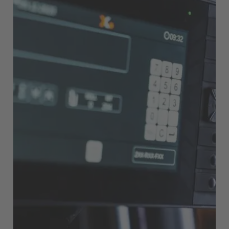
Deutschland
Deutsch
España
Español
France
Français
Great Britain
English
Italia
Italiano
Luxembourg
Français
Deutsch