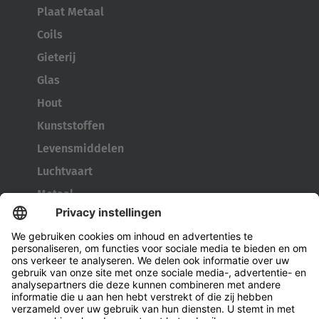
Plaat Metaal
Coils
Gieterij
Glas
Hout
Kunststoffen
Levensmiddelen
Luchtvaart
Metaal
Leger/defensietechniek
Bak- en containertransport
Bandengereedschap
Kabelhaspeltransporter
Deuren en ramen