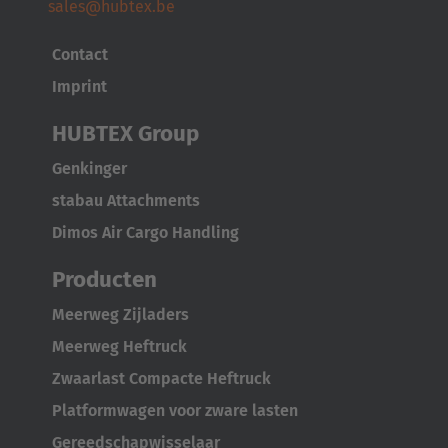
sales@hubtex.be
United States
Contact
English
Imprint
ASIA/PACIFIC
HUBTEX Group
Australia
Genkinger
English
stabau Attachments
Dimos Air Cargo Handling
Japan
Japanese
Producten
Meerweg Zijladers
Türkiye
Meerweg Heftruck
Türkçe
Zwaarlast Compacte Heftruck
Platformwagen voor zware lasten
Gereedschapwisselaar