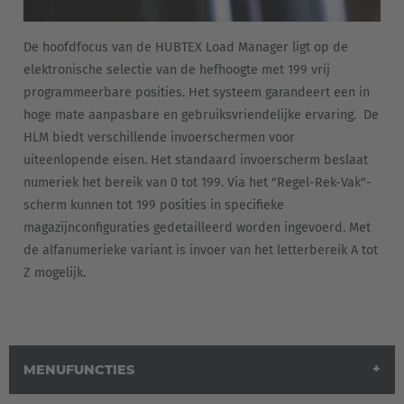
Nederland
De hoofdfocus van de HUBTEX Load Manager ligt op de
elektronische selectie van de hefhoogte met 199 vrij
Nederlands
programmeerbare posities. Het systeem garandeert een in
Österreich
hoge mate aanpasbare en gebruiksvriendelijke ervaring. De
HLM biedt verschillende invoerschermen voor
Deutsch
uiteenlopende eisen. Het standaard invoerscherm beslaat
numeriek het bereik van 0 tot 199. Via het "Regel-Rek-Vak"-
Polska
scherm kunnen tot 199 posities in specifieke
Polski
magazijnconfiguraties gedetailleerd worden ingevoerd. Met
de alfanumerieke variant is invoer van het letterbereik A tot
Türkiye
Z mogelijk.
Türkçe
English Neutral
MENUFUNCTIES