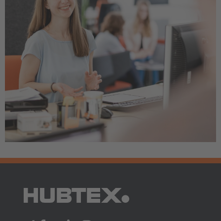
AMERICA
Brasil
Português
United States
English
ASIA/PACIFIC
Australia
English
Japan
Japanese
Türkiye