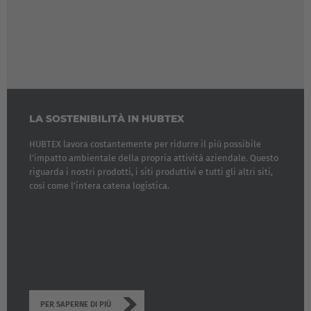
LA SOSTENIBILITÀ IN HUBTEX
HUBTEX lavora costantemente per ridurre il più possibile
l’impatto ambientale della propria attività aziendale. Questo
riguarda i nostri prodotti, i siti produttivi e tutti gli altri siti,
così come l’intera catena logistica.
EUROPE
Belgium
Nederlands
Français
Deutsch
PER SAPERNE DI PIÙ
Česká republika