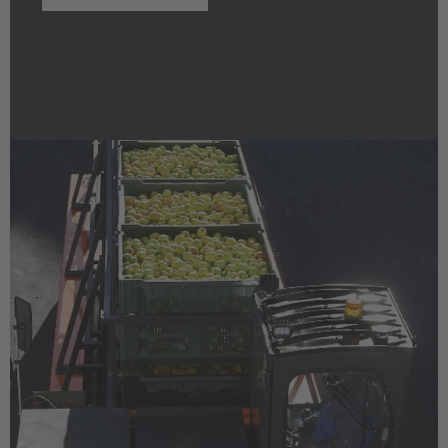
Cesko
Deutschland
Deutsch
España
Español
France
Français
Great Britain
English
Italia
Italiano