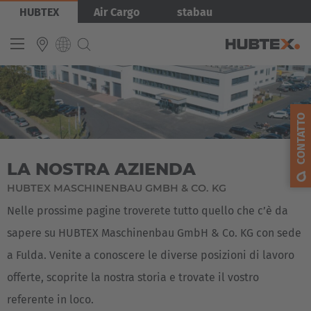
Salta
Immagine
HUBTEX
Air Cargo
stabau
al
contenuto
principale
INTERNATIONAL
CONTATTO
English
Deutsch
LA NOSTRA AZIENDA
Español
HUBTEX MASCHINENBAU GMBH & CO. KG
Français
Nelle prossime pagine troverete tutto quello che c’è da
sapere su HUBTEX Maschinenbau GmbH & Co. KG con sede
a Fulda. Venite a conoscere le diverse posizioni di lavoro
offerte, scoprite la nostra storia e trovate il vostro
referente in loco.