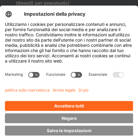
Utensili per pneumatici
Tamburi avvolgicavo
Porte e finestre
Azienda
Chi siamo
Sostenibilità
Filiali
Referenti
Conoscenza
Downloads
Gestione energetica
Carrelli elevatori laterali