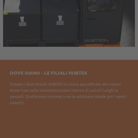
Luxembourg
Français
Deutsch
Nederland
Nederlands
Österreich
Deutsch
DOVE SIAMO - LE FILIALI HUBTEX
Polska
Trovate i distributori HUBTEX in loco e approfittate del nostro
know-how nella movimentazione interna di carichi lunghi e
Polski
pesanti. Studieremo insieme a voi la soluzione ideale per i vostri
compiti.
Türkiye
Türkçe
English Neutral