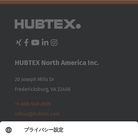
HUBTEX North America Inc.
20 Joseph Mills Dr
Fredericksburg, VA 22408
+1-800-548-2839
infous@hubtex.com