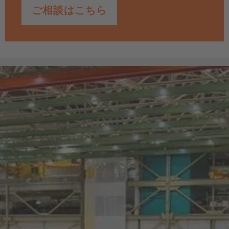
限
、そして
インテリジェント速度調整
によって補完されていま
ご相談はこちら
一方、大型プラットフォームには用途に応じて2柱、3柱、また
す。これらはすべて、繊細な部品を保護し、狭小空間での作業
は4柱の
油圧マスト昇降システム
が用意されています。特に
4柱
を正確に管理するために設計されています。また、バンパー、
システム
では、プラットフォームの一部を航空機に固定し、も
安全手すり、人物検知センサーなどの
機械的保護装置
が、ユー
う一部を荷物用のエレベーターとして利用できるため、最大
ザーの安全性をさらに高めます。
6.5メートル
の昇降が可能で、非常に効率的です。
さらに、統合された
荷重監視システム
、過負荷時の自動停止機
能、そしてプラットフォームの振動低減機能といった各種
アシ
プラットフォームに
リチウムイオンバッテリー
が搭載されてお
ストシステム
が、安定的で安全かつ人間工学に基づいた作業環
り、
高いエネルギー密度
により
長時間の稼働
が可能です。さら
境を実現します。これにより、高所作業や繊細な
キャビン・胴
に、
充電時間が短く
、結果として
低い運用コスト
を実現してい
体組立て
、
航空機構造
、
エンジン
、
アビオニクスの整備作業
に
ます。
おいても安心して使用いただけます。