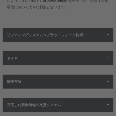
により、狭い空間でも
最大限の機動性
を発揮でき、複雑な製造
Brasil
環境において大きな利点となります。
Português
United States
English
リフティングシステム＆プラットフォーム技術
ASIA/PACIFIC
Australia
タイヤ
English
Japan
これらの車輪は
耐久性の高いポリウレタン製タイヤ
を装備して
操作方法
Japanese
おり、高い積載荷重に対応可能です。また、ホイール径が小さ
いため。
低い車体通過高
を実現しています。
Türkiye
操作は
作業プラットフォーム上から直接
行うか、
リモコン
を使
充実した安全装備＆支援システム
Türkçe
用して行います。リモコンにはジョイスティック、非常停止ボ