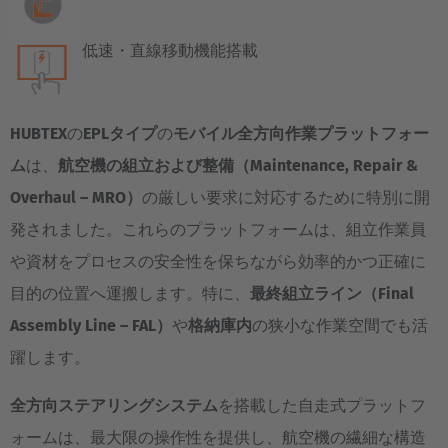
低速・直線移動機能搭載
HUBTEX
の
EPLタイプ
の
モバイル全方向作業プラットフォー
ム
は、
航空機の組立および整備（Maintenance, Repair &
Overhaul – MRO）
の厳しい要求に対応するために特別に開
発されました。これらのプラットフォームは、組立作業員
や資材をプロセスの安全性を保ちながら効率的かつ正確に
目的の位置へ運搬します。特に、
最終組立ライン（Final
Assembly Line – FAL）
や
格納庫内
の狭小な作業空間でも活
躍します。
全方向ステアリングシステム
を搭載した自走式プラットフ
ォームは、最大限の操作性を提供し、航空機の繊細な構造