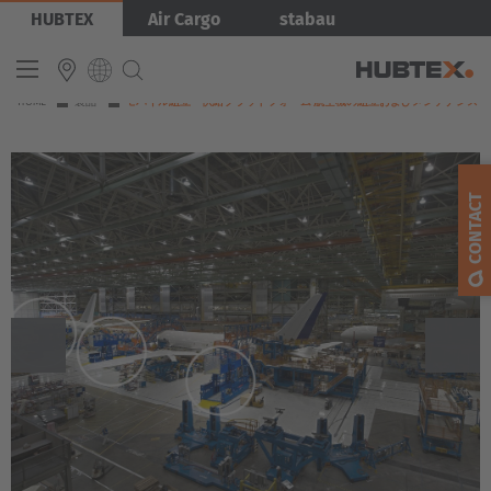
Skip
HUBTEX
Air Cargo
stabau
to
main
content
YOU
HOME
製品
モバイル組立・供給プラットフォーム 航空機の組立およびメンテナンス
ARE
INTERNATIONAL
HERE
English
CONTACT
Deutsch
Español
Français