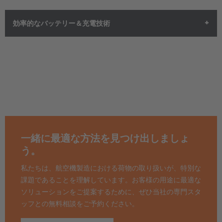
タン、ホーンなどの各種操作機能が搭載されています。リモコ
ンの
内臓ディスプレイ
では、
関連するシステム情報をリアルタ
航空機組立て、特に
最終組立ライン（Final Assembly Line -
効率的なバッテリー＆充電技術
イムで
確認できます。
FAL）
においては、
人・資材・機械の安全
が最優先されます。
HUBTEXは、
EPL組立プラットフォーム
向けに、航空機製造お
オプションの
レーザースキャナー
により、衝突のないナビゲー
よび
整備・修理・オーバーホール（Maintenance, Repair &
ションや航空機胴体や隣接するプラットフォームへの正確な位
Overhaul – MRO）
の要件に特化した、包括的かつ多段階の
安全
置合わせが可能です。
支援システム
を提供しています。
中心的な要素は、
インテリジェント衝突防止システム
です。
超
音波センサー
、
ライダー
、
360度カメラ
、さらに
視覚および音
響による警告システム
など、最新のセンサー技術を駆使して、
一緒に最適な方法を見つけ出しましょ
プラットフォームは障害物を確実に検知し、死角を減少させま
う。
す。
警告灯
、
床面投影
、
非常停止ボタン
が日常の運用における安全
私たちは、航空機製造における荷物の取り扱いが、特別な
性をさらに高めており、
最終組立工程
だけでなく、
ハンガー内
課題であることを理解しています。お客様の用途に最適な
HUBTEXでは、
プラットフォームのサイズや使用用途
に応じ
での整備・点検作業時にも役立っています。
ソリューションをご提案するために、ぜひ当社の専門スタ
て、2種類の昇降システムを採用しています。
ッフとの無料相談をご予約ください。
小型の作業プラットフォームには、最大4.5メートルの昇降が可
安全対策は、
自動ブレーキ・停止機能
、
高さ・作業範囲の制
能な
コンパクトなシザースリフトシステム
が装備されます。