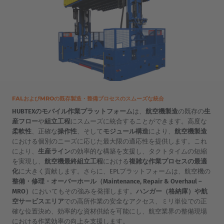
FALおよびMROの既存製造・整備プロセスのスムーズな統合
HUBTEXのモバイル作業プラットフォーム
は、
航空機製造
の既存の
生
産フロー
や
組立工程
にスムーズに統合することができます。高度な
柔軟性
、正確な
操作性
、そして
モジュール構造
により、
航空機製造
における個別のニーズに応じた最大限の適応性を提供します。これ
により、
生産ライン
の効率的な構築を支援し、タクトタイムの短縮
を実現し、
航空機最終組立工程
における
複雑な作業プロセスの最適
化
に大きく貢献します。さらに、EPLプラットフォームは、航空機の
整備・修理・オーバーホール（Maintenance, Repair & Overhaul –
MRO）
においてもその強みを発揮します。
ハンガー（格納庫）や航
空サービスエリア
での高所作業の安全なアクセス、ミリ単位での正
確な位置決め、効率的な資材供給を可能にし、航空業界の整備現場
における作業効率の向上を支援します。