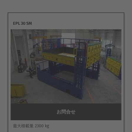
Français
Deutsch
Nederland
EPL 30 SM
Nederlands
Österreich
Deutsch
Polska
Polski
Türkiye
Türkçe
お問合せ
English Neutral
最大積載量 2300 kg