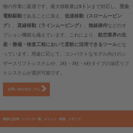
物の作業に最適です。最大積載量は
5トン
まで対応し、
完全
電動駆動
であることに加え、
低速移動（スロームービン
グ）
、
直線移動（ラインムービング）
、
無線操作
などのオ
プション機能も備えています。これにより、
航空業界の生
産・整備・検査工程において柔軟に活用できるツール
とな
っています。用途に応じて、コンパクトなモデル向けのシ
ザースリフトシステムや、2柱・3柱・4柱タイプの油圧リフ
トシステムが選択可能です。
お問い合わせはこちら
簡単な説明
シリーズ一覧
メリット
特徴
メディア