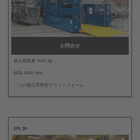
お問合せ
最大積載量 1400 kg
揚高 6000 mm
二つの独立昇降型プラットフォーム
EUROPE
Belgium
Nederlands
Français
Deutsch
EPL 30
Česká republika
Cesko