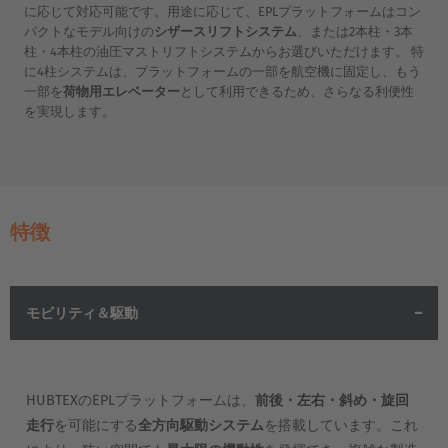
に応じて対応可能です。用途に応じて、EPLプラットフォームはコン
パクトなモデル向けの
シザースリフトシステム
、または2本柱・3本
柱・4本柱の油圧マストリフトシステムからお選びいただけます。 特
に4柱システムは、プラットフォームの一部を航空機に固定し、もう
一部を
荷物用エレベーター
として利用できるため、さらなる利便性
を実現します。
特徴
モビリティ＆駆動
HUBTEXのEPLプラットフォームは、
前後・左右・斜め・旋回
AMERICA
走行
を可能にする
全方向駆動システム
を搭載しています。これ