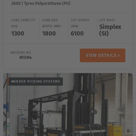
EUROPE
2600 | Tyres Polyurethane (PU)
Belgium
LOAD CAPACITY
LOAD BED
LIFT HEIGHT
LIFT MAST
Nederlands
Français
Deutsch
Simplex
(KG)
WIDTH (MM)
(MM)
1300
1800
6100
(SI)
Česká republika
Cesko
MACHINE NO.
VIEW DETAILS
61384
Deutschland
Deutsch
ORDER PICKING SYSTEMS
España
Español
France
Français