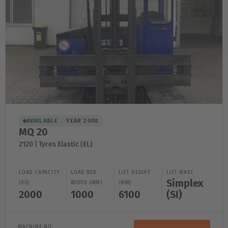
AVAILABLE
YEAR 2008
MQ 20
2120 | Tyres Elastic (EL)
LOAD CAPACITY
LOAD BED
LIFT HEIGHT
LIFT MAST
Simplex
(KG)
WIDTH (MM)
(MM)
2000
1000
6100
(SI)
MACHINE NO.