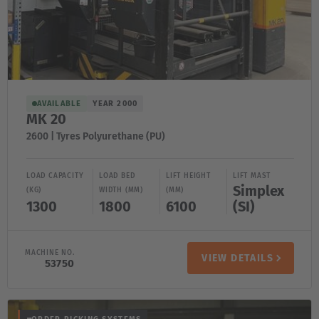
Great Britain
English
Italia
Italiano
AVAILABLE
YEAR 2000
MK 20
Luxembourg
2600 | Tyres Polyurethane (PU)
Français
Deutsch
Nederland
LOAD CAPACITY
LOAD BED
LIFT HEIGHT
LIFT MAST
Simplex
(KG)
WIDTH (MM)
(MM)
Nederlands
1300
1800
6100
(SI)
Österreich
Deutsch
MACHINE NO.
VIEW DETAILS
53750
Polska
Polski