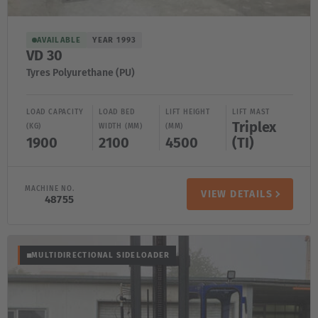
AVAILABLE
YEAR 1993
VD 30
Tyres Polyurethane (PU)
LOAD CAPACITY
LOAD BED
LIFT HEIGHT
LIFT MAST
Triplex
(KG)
WIDTH (MM)
(MM)
1900
2100
4500
(TI)
MACHINE NO.
VIEW DETAILS
48755
MULTIDIRECTIONAL SIDELOADER