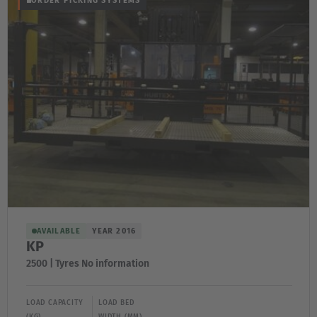
ORDER PICKING SYSTEMS
Türkiye
Türkçe
English Neutral
AVAILABLE
YEAR 2016
KP
2500 | Tyres No information
LOAD CAPACITY
LOAD BED
(KG)
WIDTH (MM)