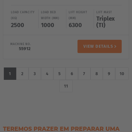
LOAD CAPACITY
LOAD BED
LIFT HEIGHT
LIFT MAST
Triplex
(KG)
WIDTH (MM)
(MM)
2500
1000
6300
(TI)
MACHINE NO.
VIEW DETAILS
55912
1
2
3
4
5
6
7
8
9
10
11
TEREMOS PRAZER EM PREPARAR UMA