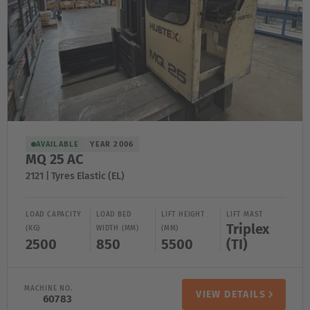
English
ASIA/PACIFIC
Australia
English
Japan
AVAILABLE
YEAR 2006
Japanese
MQ 25 AC
2121 | Tyres Elastic (EL)
Türkiye
Türkçe
LOAD CAPACITY
LOAD BED
LIFT HEIGHT
LIFT MAST
Triplex
(KG)
WIDTH (MM)
(MM)
2500
850
5500
(TI)
MACHINE NO.
VIEW DETAILS
60783