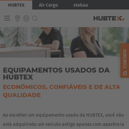
Pular
Imagem
HUBTEX
Air Cargo
stabau
para
o
conteúdo
principal
Tópicos
INTERNATIONAL
« back to main menu
English
CONTATO
Empilhadeiras laterais
Gestão de energia
Deutsch
Microsite X-Way Mover
Microsite Order Picking
EQUIPAMENTOS USADOS DA
Español
HUBTEX
Empilhadeiras Multidirecionais Automatizadas
Français
ECONÔMICOS, CONFIÁVEIS E DE ALTA
Referências
QUALIDADE
Ao escolher um equipamento usado da HUBTEX, você não
está adquirindo um veículo antigo apenas com aparência