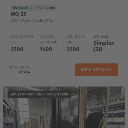
AVAILABLE
YEAR 2008
MQ 25
2120 | Tyres Elastic (EL)
LOAD CAPACITY
LOAD BED
LIFT HEIGHT
LIFT MAST
Simplex
(KG)
WIDTH (MM)
(MM)
2500
1400
2500
(SI)
MACHINE NO.
VIEW DETAILS
61564
AMERICA
MULTIDIRECTIONAL SIDELOADER
Brasil
Português
United States