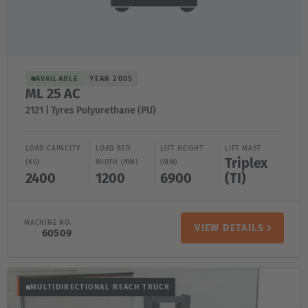
AVAILABLE
YEAR 2005
ML 25 AC
2121 | Tyres Polyurethane (PU)
LOAD CAPACITY
LOAD BED
LIFT HEIGHT
LIFT MAST
Triplex
(KG)
WIDTH (MM)
(MM)
2400
1200
6900
(TI)
MACHINE NO.
VIEW DETAILS
60509
MULTIDIRECTIONAL REACH TRUCK