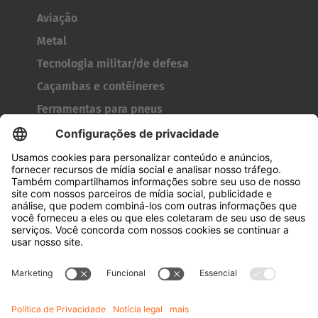
Aviação
Metal
Tecnologia militar/de defesa
Caçambas e contêineres
Ferramentas para pneus
Carretéis
Portas e janelas
Empresa
Sobre a Hubtex
Sustentabilidade
Filiais
Pessoas de contato
Conhecimento