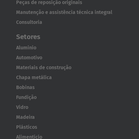
Peças de reposição originais
Brasil
Manutenção e assistência técnica integral
Português
Consultoria
United States
Setores
English
Alumínio
ASIA/PACIFIC
Automotivo
Materiais de construção
Australia
Chapa metálica
English
Bobinas
Japan
Fundição
Japanese
Vidro
Madeira
Türkiye
Plásticos
Türkçe
Alimentício