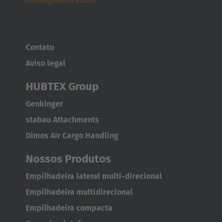
Polska
Polski
Contato
Türkiye
Aviso legal
Türkçe
HUBTEX Group
English Neutral
Genkinger
stabau Attachments
Dimos Air Cargo Handling
Nossos Produtos
Empilhadeira lateral multi-direcional
Empilhadeira multidirecional
Empilhadeira compacta