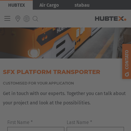
Pular
Imagem
HUBTEX
Air Cargo
stabau
para
o
conteúdo
principal
Tópicos
INTERNATIONAL
« back to main menu
English
CONTATO
Empilhadeiras laterais
Gestão de energia
Deutsch
Microsite X-Way Mover
Microsite Order Picking
Español
SFX PLATFORM TRANSPORTER
Empilhadeiras Multidirecionais Automatizadas
Français
CUSTOMISED FOR YOUR APPLICATION
Referências
Get in touch with our experts. Together you can talk about
your project and look at the possibilities.