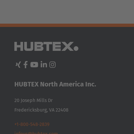
Français
Great Britain
English
Italia
Italiano
Luxembourg
Français
Deutsch
HUBTEX North America Inc.
Nederland
20 Joseph Mills Dr
Nederlands
Fredericksburg, VA 22408
Österreich
+1-800-548-2839
Deutsch
infous@hubtex.com