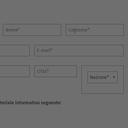
Australia
English
Japan
Nome*
Cognome*
Japanese
Türkiye
E-mail*
Türkçe
Città*
Nazione
ateriale informativo seguente: