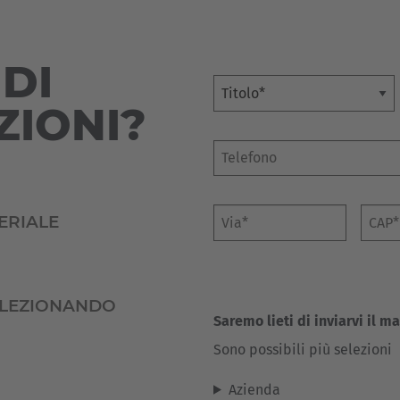
Deutsch
ña
Polska
DI
Polski
Titolo
e
ZIONI?
Türkiye
Türkçe
 Britain
English Neutral
Via*
CAP*
ERIALE
SELEZIONANDO
Saremo lieti di inviarvi il m
Sono possibili più selezioni
Azienda