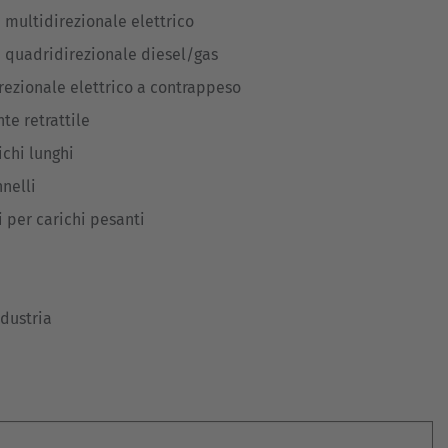
e multidirezionale elettrico
e quadridirezionale diesel/gas
rezionale elettrico a contrappeso
te retrattile
chi lunghi
nelli
i per carichi pesanti
ndustria