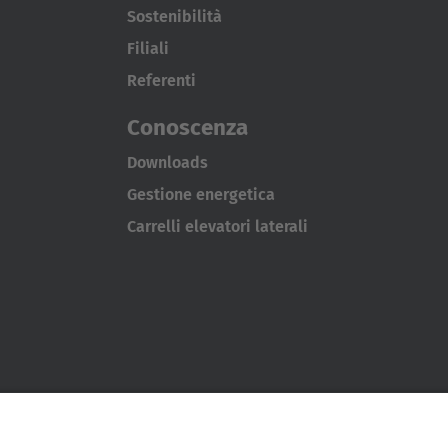
Sostenibilità
Filiali
Referenti
Conoscenza
Downloads
Gestione energetica
Carrelli elevatori laterali