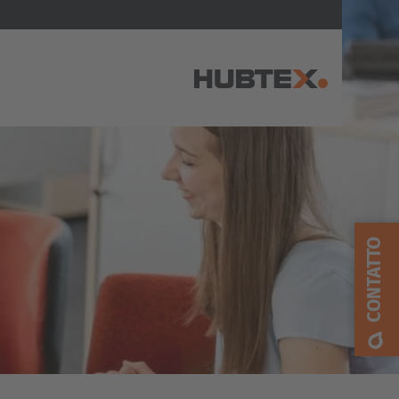
AMERICA
Brasil
Português
CONTATTO
United States
English
ASIA/PACIFIC