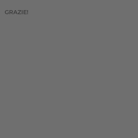
TAMBURI
GRAZIE!
AVVOLGICAVO
TRASPORTO
DEL
VETRO