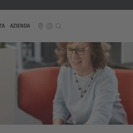
ZA
AZIENDA
E
Italiano
ium
ds
Français
Deutsch
Luxembourg
Français
Deutsch
 republika
Nederland
Nederlands
schland
Österreich