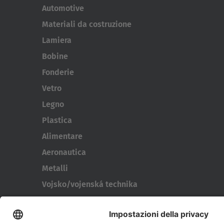
Automotive
Materiali da costruzione
Lamiera
Bobine
Fonderie
Vetro
Legno
Plastica
Alimentare
Aeronautica
Metalli
Vojsko/vojenská technika
Cassoni e contenitori
Utensili per pneumatici