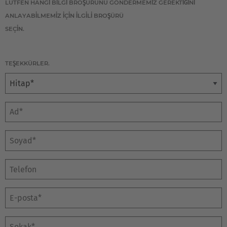
LÜTFEN HANGİ BİLGİ BROŞÜRÜNÜ GÖNDERMEMİZ GEREKTİĞİNİ
ANLAYABİLMEMİZ İÇİN İLGİLİ BROŞÜRÜ
SEÇİN.
TEŞEKKÜRLER.
Hitap
Ad*
Soyad*
E-posta*
Sokak*