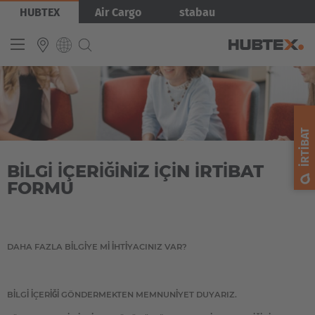
Ana
Görsel
HUBTEX
Air Cargo
stabau
içeriğe
atla
INTERNATIONAL
English
İRTIBAT
Deutsch
BİLGİ İÇERİĞİNİZ İÇİN İRTİBAT
Español
FORMU
Français
DAHA FAZLA BİLGİYE Mİ İHTİYACINIZ VAR?
BİLGİ İÇERİĞİ GÖNDERMEKTEN MEMNUNİYET DUYARIZ.