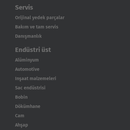
Servis
Japan
Orijinal yedek parçalar
Japanese
Bakım ve tam servis
Türkiye
Danışmanlık
Türkçe
Endüstri üst
Alüminyum
Automotive
Inşaat malzemeleri
Sac endüstrisi
Bobin
Dökümhane
Cam
Ahşap