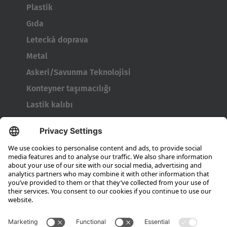
Plastik
Gıda
Letecká doprava
Metal
Askeri/Savunma Teknolojisi
Konteyner taşımacılığı
Lastik kalıbı
Tambur taşıyıcı
Kapılar ve pencereler
Şirket
Hubtex hakkında
Sürdürülebilirlik
Şubeler