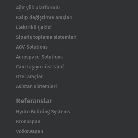
Ağır yük platformlu
Kalıp değiştirme araçları
Elektrikli Çekici
Sipariş toplama sistemleri
AMERICA
AGV-Solutions
Aerospace-Solutions
Brasil
Cam taşıyıcı üst taraf
Português
Özel araçlar
United States
Asistan sistemleri
English
Referanslar
ASIA/PACIFIC
Hydro Building Systems
Kronospan
Australia
Volkswagen
English