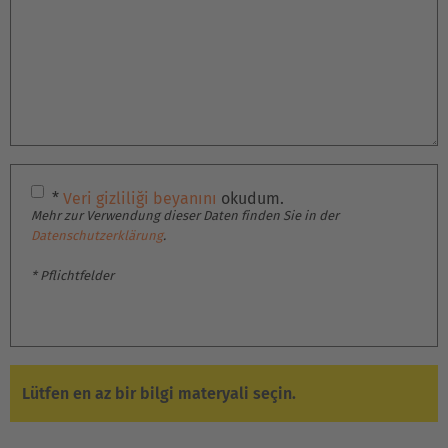
Italia
Italiano
Luxembourg
Français
Deutsch
Nederland
*
Veri gizliliği beyanını
okudum.
Nederlands
Mehr zur Verwendung dieser Daten finden Sie in der
Datenschutzerklärung
.
Österreich
* Pflichtfelder
Deutsch
Polska
Polski
Lütfen en az bir bilgi materyali seçin.
Türkiye
Türkçe