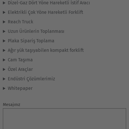
Dizel-Gaz Dört Yöne Hareketli İstif Aracı
Nederlands
Français
Deutsch
Elektrikli Çok Yöne Hareketli Forklift
Česká republika
Reach Truck
Cesko
Uzun Ürünlerin Toplanması
Deutschland
Plaka Sipariş Toplama
Deutsch
Ağır yük taşıyabilen kompakt forklift
Cam Taşıma
España
Özel Araçlar
Español
Endüstri Çözümlerimiz
France
Whitepaper
Français
Mesajınız
Great Britain
English