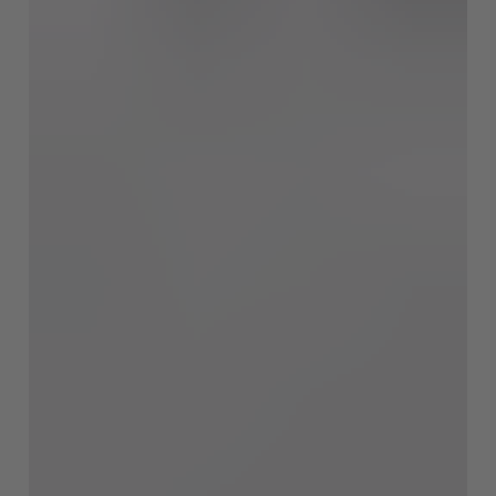
EUROPE
Belgium
Nederlands
Français
Deutsch
Česká republika
Cesko
Deutschland
Deutsch
España
Español
France
Français