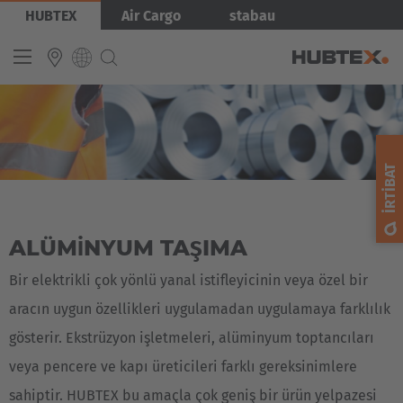
Ana
Görsel
HUBTEX
Air Cargo
stabau
içeriğe
atla
INTERNATIONAL
English
İRTIBAT
Deutsch
Español
ALÜMINYUM TAŞIMA
Français
Bir elektrikli çok yönlü yanal istifleyicinin veya özel bir
aracın uygun özellikleri uygulamadan uygulamaya farklılık
gösterir. Ekstrüzyon işletmeleri, alüminyum toptancıları
veya pencere ve kapı üreticileri farklı gereksinimlere
sahiptir. HUBTEX bu amaçla çok geniş bir ürün yelpazesi