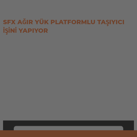
SFX AĞIR YÜK PLATFORMLU TAŞIYICI
IŞINI YAPIYOR
WE NEED YOUR CONSENT TO