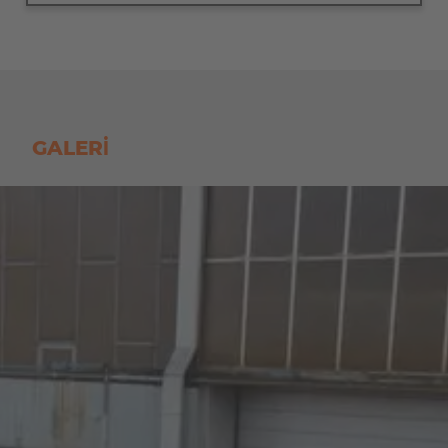
AMERICA
Brasil
Português
United States
GALERI
English
ASIA/PACIFIC
Australia
English
Japan
Japanese
Türkiye