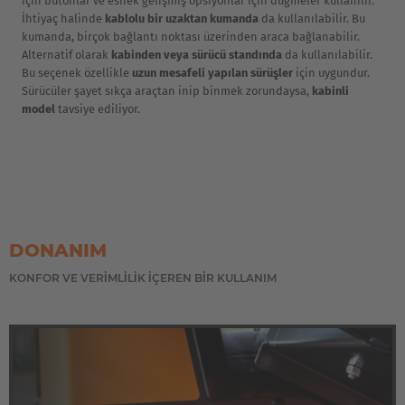
için butonlar ve esnek gelişmiş opsiyonlar için düğmeler kullanılır.
İhtiyaç halinde
kablolu bir uzaktan kumanda
da kullanılabilir. Bu
Cesko
kumanda, birçok bağlantı noktası üzerinden araca bağlanabilir.
Alternatif olarak
kabinden veya sürücü standında
da kullanılabilir.
Deutschland
Bu seçenek özellikle
uzun mesafeli yapılan sürüşler
için uygundur.
Sürücüler şayet sıkça araçtan inip binmek zorundaysa,
kabinli
Deutsch
model
tavsiye ediliyor.
España
Español
France
Français
DONANIM
KONFOR VE VERIMLILIK IÇEREN BIR KULLANIM
Great Britain
English
Italia
Italiano