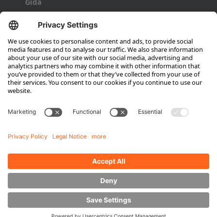
Gıda
Letecká doprava
Metal
Askeri/Savunma Teknolojisi
Konteyner taşımacılığı
Lastik kalıbı
Tambur taşıyıcı
Kapılar ve pencereler
Şirket
Hubtex hakkında
Sürdürülebilirlik
Şubeler
İlgili kişi