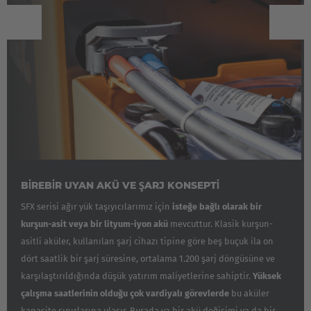
Luxembourg
Français
Deutsch
Nederland
Nederlands
Österreich
Deutsch
Polska
BİREBİR UYAN AKÜ VE ŞARJ KONSEPTİ
Polski
SFX serisi ağır yük taşıyıcılarımız için
isteğe bağlı olarak bir
kurşun-asit veya bir lityum-iyon akü
mevcuttur. Klasik kurşun-
Türkiye
asitli aküler, kullanılan şarj cihazı tipine göre beş buçuk ila on
dört saatlik bir şarj süresine, ortalama 1.200 şarj döngüsüne ve
Türkçe
karşılaştırıldığında düşük yatırım maliyetlerine sahiptir.
Yüksek
English Neutral
çalışma saatlerinin olduğu çok vardiyalı görevlerde
bu aküler
kapasite sınırlarına ulaşır. Burada ya bir akü değişimi ya da bir