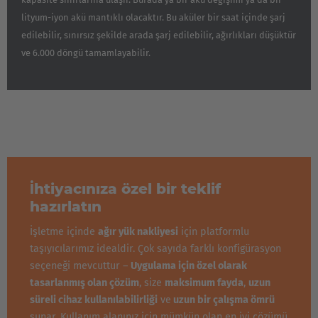
lityum-iyon akü mantıklı olacaktır. Bu aküler bir saat içinde şarj
edilebilir, sınırsız şekilde arada şarj edilebilir, ağırlıkları düşüktür
ve 6.000 döngü tamamlayabilir.
İhtiyacınıza özel bir teklif
hazırlatın
İşletme içinde
ağır yük nakliyesi
için platformlu
taşıyıcılarımız idealdir. Çok sayıda farklı konfigürasyon
seçeneği mevcuttur –
Uygulama için özel olarak
tasarlanmış olan çözüm
, size
maksimum fayda
,
uzun
süreli cihaz kullanılabilirliği
ve
uzun bir çalışma ömrü
sunar. Kullanım alanınız için mümkün olan en iyi çözümü