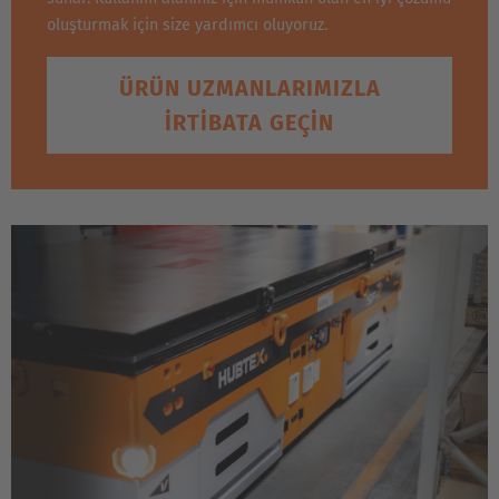
oluşturmak için size yardımcı oluyoruz.
ÜRÜN UZMANLARIMIZLA
IRTIBATA GEÇIN