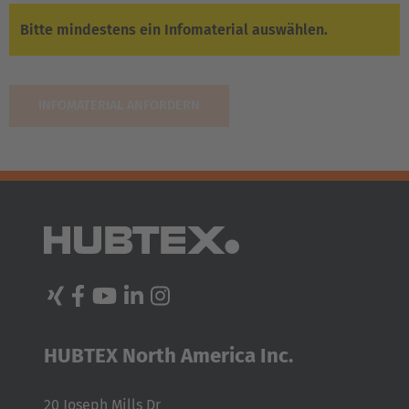
Deutsch
Bitte mindestens ein Infomaterial auswählen.
Polska
Polski
Türkiye
Türkçe
English Neutral
HUBTEX North America Inc.
20 Joseph Mills Dr