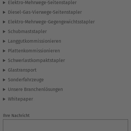
Elektro-Mehrwege-Seitenstapler
Diesel-Gas-Vierwege-Seitenstapler
Elektro-Mehrwege-Gegengewichtsstapler
EUROPE
Schubmaststapler
Langgutkommissionieren
Belgium
Plattenkommissionieren
Nederlands
Français
Deutsch
Schwerlastkompaktstapler
Česká republika
Glastransport
Cesko
Sonderfahrzeuge
Unsere Branchenlösungen
Deutschland
Whitepaper
Deutsch
España
Ihre Nachricht
Español