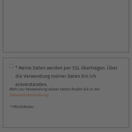
France
Français
Great Britain
English
Italia
Italiano
* Meine Daten werden per SSL übertragen. Über
die Verwendung meiner Daten bin ich
Luxembourg
einverstanden.
Français
Deutsch
Mehr zur Verwendung dieser Daten finden Sie in der
Datenschutzerklärung
.
Nederland
* Pflichtfelder
Nederlands
Österreich