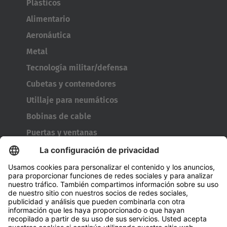
Plásticos
Alimentario
Aeronáutica
Metal
Tecnología militar/defensa
Cubetas y contenedores
Utillaje para neumáticos
Bobinas de cable
Puertas y ventanas
Empresa
A cerca de Hubtex
Acerca de HUBTEX Solutions Spain
Sostenibilidad
Sucursales