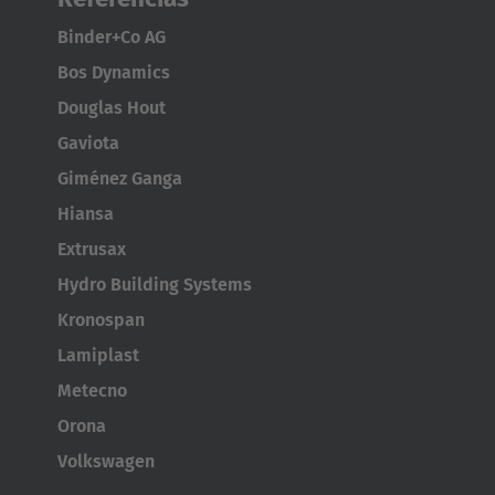
AMERICA
Binder+Co AG
Bos Dynamics
Brasil
Douglas Hout
Português
Gaviota
Giménez Ganga
United States
Hiansa
English
Extrusax
ASIA/PACIFIC
Hydro Building Systems
Kronospan
Australia
Lamiplast
English
Metecno
Japan
Orona
Japanese
Volkswagen