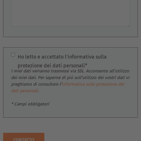
Österreich
Deutsch
Polska
Polski
Ho letto e accettato l’informativa sulla
Türkiye
protezione dei dati personali*
Türkçe
I miei dati verranno trasmessi via SSL. Acconsento all’utilizzo
dei miei dati. Per saperne di più sull’utilizzo dei vostri dati vi
preghiamo di consultare l’
informativa sulla protezione dei
English Neutral
dati personali
.
* Campi obbligatori