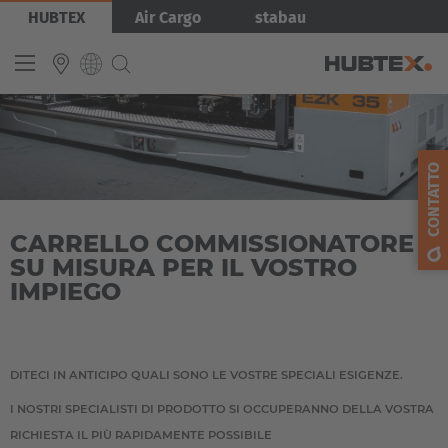
Salta
Immagine
HUBTEX
Air Cargo
stabau
al
contenuto
principale
INTERNATIONAL
CONTATTO
English
Deutsch
CARRELLO COMMISSIONATORE
Español
SU MISURA PER IL VOSTRO
Français
IMPIEGO
DITECI IN ANTICIPO QUALI SONO LE VOSTRE SPECIALI ESIGENZE.
I NOSTRI SPECIALISTI DI PRODOTTO SI OCCUPERANNO DELLA VOSTRA
RICHIESTA IL PIÙ RAPIDAMENTE POSSIBILE