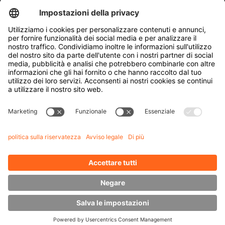
Tamburi avvolgicavo
Porte e finestre
Azienda
Chi siamo
Sostenibilità
Filiali
Referenti
Conoscenza
Downloads
Gestione energetica
Carrelli elevatori laterali