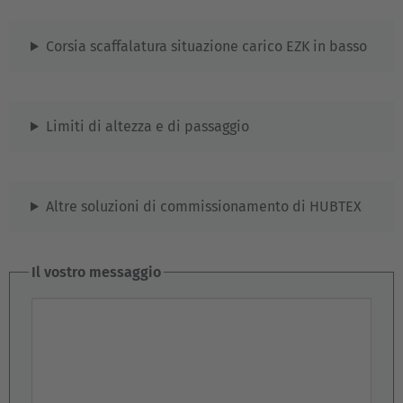
Español
Corsia scaffalatura situazione carico EZK in basso
France
Français
Limiti di altezza e di passaggio
Great Britain
English
Altre soluzioni di commissionamento di HUBTEX
Italia
Italiano
Il vostro messaggio
Luxembourg
Il vostro messaggio
Français
Deutsch
Nederland
Nederlands