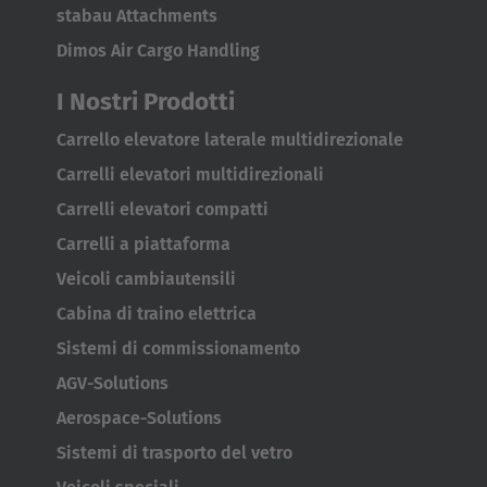
stabau Attachments
Dimos Air Cargo Handling
I Nostri Prodotti
Carrello elevatore laterale multidirezionale
AMERICA
Carrelli elevatori multidirezionali
Carrelli elevatori compatti
Brasil
Carrelli a piattaforma
Português
Veicoli cambiautensili
United States
Cabina di traino elettrica
English
Sistemi di commissionamento
AGV-Solutions
ASIA/PACIFIC
Aerospace-Solutions
Australia
Sistemi di trasporto del vetro
English