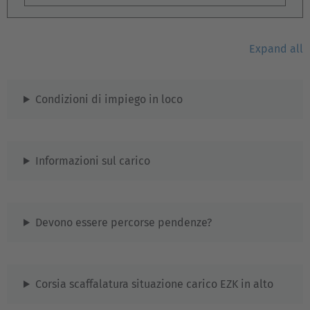
Expand all
Condizioni di impiego in loco
EUROPE
Belgium
Informazioni sul carico
Nederlands
Français
Deutsch
Česká republika
Cesko
Devono essere percorse pendenze?
Deutschland
Deutsch
Corsia scaffalatura situazione carico EZK in alto
España