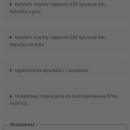
Korytarz między regałami EZK Sytuacja dot.
España
ładunku u góry
Español
France
Korytarz między regałami EZK Sytuacja dot.
Français
ładunku na dole
Great Britain
English
Ograniczenia wysokości i przejazdu
Italia
Italiano
Dodatkowe rozwiązania do komisjonowania firmy
Luxembourg
HUBTEX,
Français
Deutsch
Wiadomość
Nederland