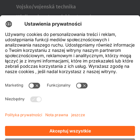
Vojsko/vojenská technika
Wielkogabarytowych i kontenerów
Narzędzia do produkcji opon
Transportery bębnów
Drzwi i okien
Firma
o firmie HUBTEX
Zrównoważony rozwój
Oddziały
Przedstawiciel
Wiedza
Pliki do pobrania
Zarządzanie energią