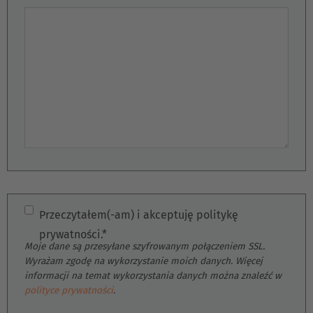
Nederlands
Wiadomość
Österreich
Deutsch
Polska
Polski
Türkiye
Türkçe
English Neutral
Przeczytałem(-am) i akceptuję politykę
prywatności.*
Moje dane są przesyłane szyfrowanym połączeniem SSL.
Wyrażam zgodę na wykorzystanie moich danych. Więcej
informacji na temat wykorzystania danych można znaleźć w
polityce prywatności
.