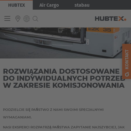
Przejdź
Obraz
HUBTEX
Air Cargo
stabau
do
treści
INTERNATIONAL
English
KONTAKT
Deutsch
ROZWIĄZANIA DOSTOSOWANE
Español
DO INDYWIDUALNYCH POTRZEB
Français
W ZAKRESIE KOMISJONOWANIA
PODZIELCIE SIĘ PAŃSTWO Z NAMI SWOIMI SPECJALNYMI
WYMAGANIAMI.
NASI EKSPERCI ROZPATRZĄ PAŃSTWA ZAPYTANIE NAJSZYBCIEJ, JAK