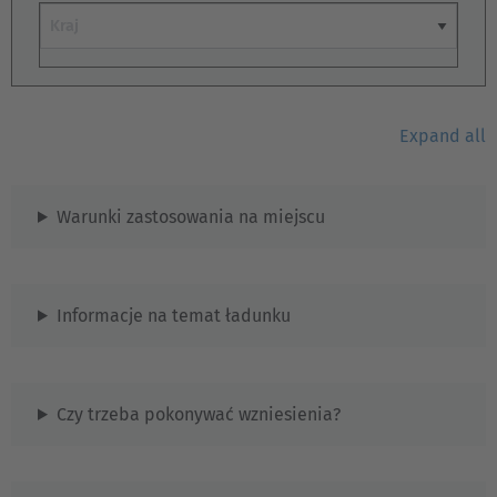
Państwo
Expand all
EUROPE
Warunki zastosowania na miejscu
Belgium
Nederlands
Français
Deutsch
Informacje na temat ładunku
Česká republika
Cesko
Czy trzeba pokonywać wzniesienia?
Deutschland
Deutsch