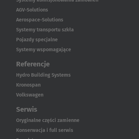
Australia
AGV-Solutions
English
Aerospace-Solutions
Systemy transportu szkła
Japan
Pojazdy specjalne
Japanese
Systemy wspomagające
Türkiye
Referencje
Türkçe
Hydro Building Systems
Kronospan
Volkswagen
Serwis
Oryginalne części zamienne
Konserwacja i full serwis