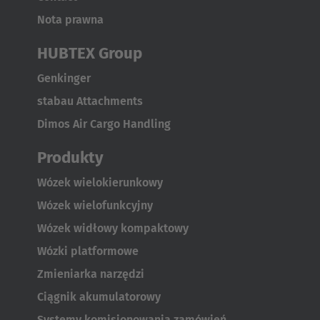
Nota prawna
HUBTEX Group
Genkinger
stabau Attachments
Dimos Air Cargo Handling
AMERICA
Produkty
Wózek wielokierunkowy
Brasil
Wózek wielofunkcyjny
Português
Wózek widłowy kompaktowy
United States
Wózki platformowe
English
Zmieniarka narzędzi
Ciągnik akumulatorowy
ASIA/PACIFIC
Systemy komisjonowania zamówień