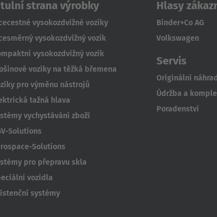
itulní strana výrobky
Hlasy zákaz
cecestné vysokozdvižné vozíky
Binder+Co AG
cesměrný vysokozdvižný vozík
Volkswagen
mpaktní vysokozdvižný vozík
Servis
ošinové vozíky na těžká břemena
Originální náhrad
zíky pro výměnu nástrojů
Údržba a komplet
ektrická tažná hlava
Poradenství
stémy vychystávání zboží
V-Solutions
rospace-Solutions
stémy pro přepravu skla
eciální vozidla
istenční systémy