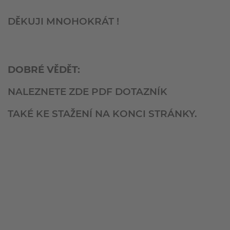
VE
VOZÍKY
GÜNEŞ
DĚKUJI MNOHOKRÁT !
SKLA
SLÉVÁRNA
DOBRÉ VĚDĚT:
STAVEBNIN
NALEZNETE ZDE PDF DOTAZNÍK
SVITKŮ
VOJSKO/VOJENSKÁ
TAKÉ KE STAŽENÍ NA KONCI STRÁNKY.
TECHNIKA