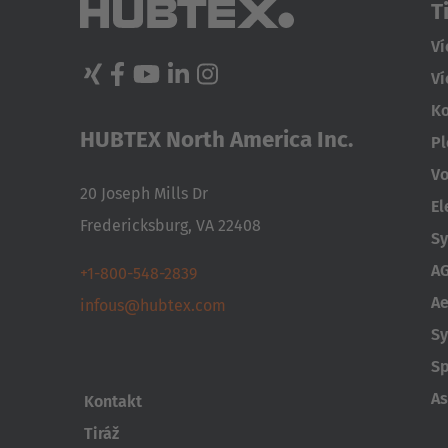
T
Ví
Ví
Ko
HUBTEX North America Inc.
Pl
Vo
20 Joseph Mills Dr
El
Fredericksburg, VA 22408
Sy
AG
+1-800-548-2839
Ae
infous@hubtex.com
Sy
Sp
As
Kontakt
Tiráž