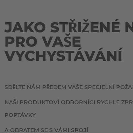
Espa
KOMPAKTNÍ
KOREB
TĚŽKÝ
A
Español
VYSOKOZDVIŽNÝ
JAKO STŘIŽENÉ 
KONTEJNERŮ
VOZÍK
Franc
KOVŮ
PRO VAŠE
VOZÍKY
Français
PRO
LETECKÁ
TĚŽKÁ
VYCHYSTÁVÁNÍ
DOPRAVA
BŘEMENA
Great
NÁSTROJE
SYSTÉMY
English
K VÝMĚNĚ
VYCHYSTÁVÁNÍ
PNEUMATIK
ZBOŽÍ
Italia
PLASTY
SDĚLTE NÁM PŘEDEM VAŠE SPECIELNÍ POŽ
ZVLÁŠTNÍ
VOZÍKY
POTRAVINY
NAŠI PRODUKTOVÍ ODBORNÍCI RYCHLE ZPR
ASSISTANCE
PRŮMYSLOVÉ
SYSTEMS
ZPRACOVÁNÍ
NOVÝ
POPTÁVKY
PLECHŮ
POUŽITÉ
RÜZGAR
A OBRATEM SE S VÁMI SPOJÍ
VYSOKOZDVIŽNÉ