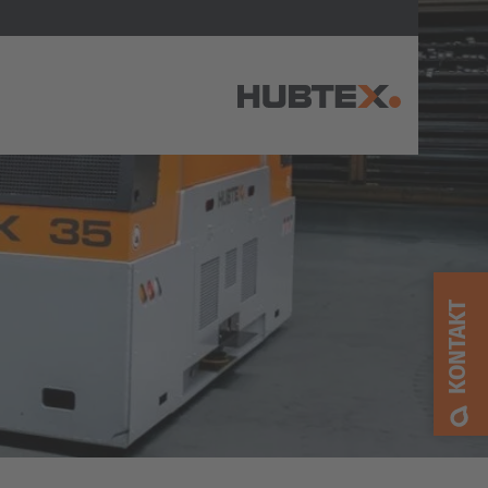
AMERICA
Brasil
Português
KONTAKT
United States
English
ASIA/PACIFIC