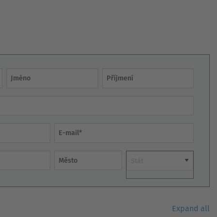
Australia
English
Japan
Japanese
Jméno
Příjmení
Türkiye
Türkçe
E-mail
Město
Země
Expand all