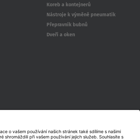
Koreb a kontejnerů
Nástroje k výměně pneumatik
Přepravník bubnů
Dveří a oken