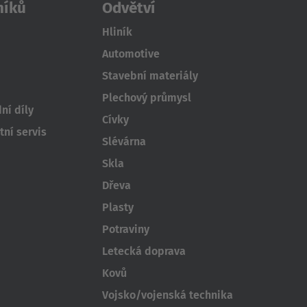
níků
Odvětví
Hliník
Automotive
Stavební materiály
Plechový průmysl
ní díly
Cívky
ní servis
Slévárna
Skla
Dřeva
Plasty
Potraviny
Letecká doprava
Kovů
Vojsko/vojenská technika