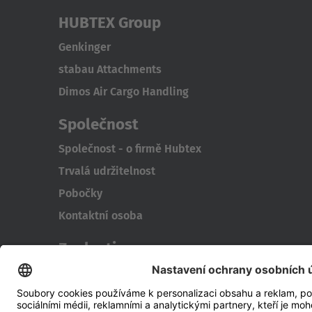
HUBTEX Group
Genkinger
stabau Attachments
Dimos Air Cargo Handling
Společnost
Společnost - o firmě Hubtex
Trvalá udržitelnost
Pobočky
Kontaktní osoba
Znalosti
Řízení spotřeby energie
Outdoor Forklifts