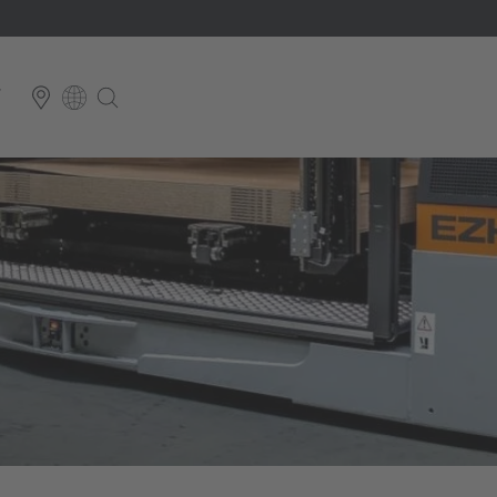
T
E
Italiano
ium
ds
Français
Deutsch
Luxembourg
Français
Deutsch
 republika
Nederland
Nederlands
schland
Österreich