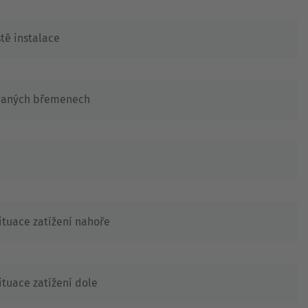
tě instalace
vaných břemenech
ituace zatížení nahoře
ituace zatížení dole