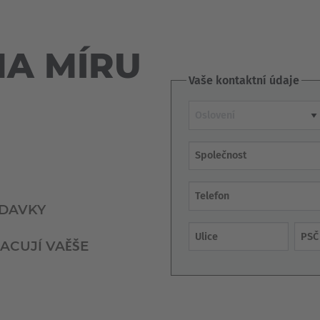
Deutsch
ña
Polska
NA MÍRU
Polski
Vaše kontaktní údaje
e
Türkiye
Oslovení
Türkçe
 Britain
Společnost
English Neutral
ADAVKY
Ulice
PSČ
ACUJÍ VAĚŠE