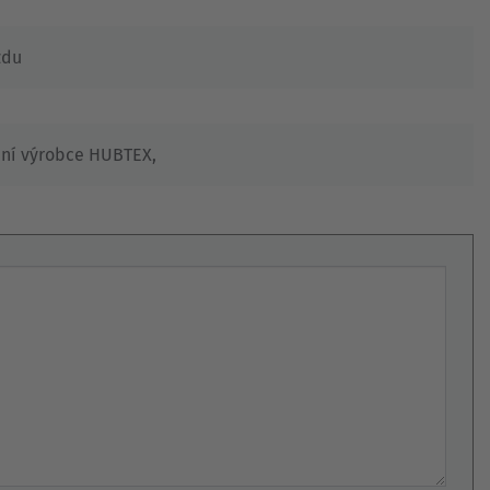
zdu
ání výrobce HUBTEX,