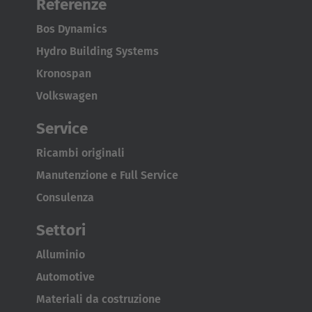
Referenze
Brasil
Português
Bos Dynamics
Hydro Building Systems
United States
Kronospan
English
Volkswagen
ASIA/PACIFIC
Service
Australia
Ricambi originali
English
Manutenzione e Full Service
Consulenza
Japan
Settori
Japanese
Alluminio
Türkiye
Automotive
Türkçe
Materiali da costruzione