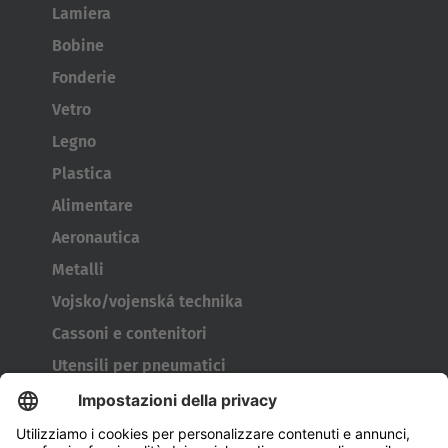
Lamiera
Bobine
Fonderie
Vetro
Legno
Plastica
Alimentare
Aeronautica
Metalli
Vojsko/vojenská technika
Cassoni e contenitori
Utensili per pneumatici
Tamburi avvolgicavo
Porte e finestre