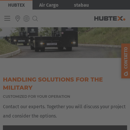
Salta
Immagine
HUBTEX
Air Cargo
stabau
al
contenuto
principale
INTERNATIONAL
CONTATTO
English
Deutsch
Español
HANDLING SOLUTIONS FOR THE
Français
MILITARY
CUSTOMIZED FOR YOUR OPERATION
Contact our experts. Together you will discuss your project
and consider the options.