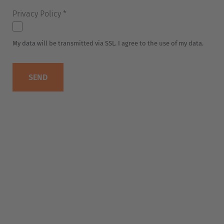
Deutschland
Deutsch
España
Español
France
Français
Great Britain
English
Italia
Italiano
Luxembourg