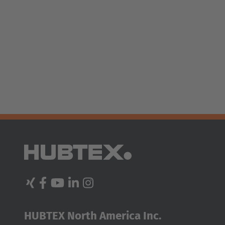
Français
Deutsch
Nederland
Nederlands
Österreich
Deutsch
Polska
Polski
Türkiye
Türkçe
English Neutral
HUBTEX North America Inc.