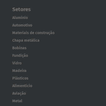
Polski
Setores
Türkiye
Alumínio
Türkçe
Automotivo
Materiais de construção
English Neutral
Chapa metálica
Bobinas
Fundição
Vidro
Madeira
Plásticos
AMERICA
Alimentício
Aviação
Brasil
Metal
Português