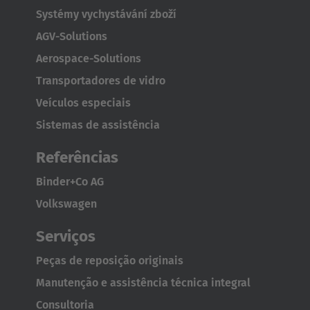
Systémy vychystávání zboží
Great Britain
AGV-Solutions
English
Aerospace-Solutions
Transportadores de vidro
Italia
Veículos especiais
Italiano
Sistemas de assistência
Luxembourg
Referências
Français
Deutsch
Binder+Co AG
Nederland
Volkswagen
Nederlands
Serviços
Österreich
Peças de reposição originais
Deutsch
Manutenção e assistência técnica integral
Polska
Consultoria