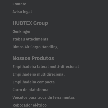
Contato
EUROPE
Aviso legal
Belgium
HUBTEX Group
Nederlands
Français
Deutsch
Genkinger
stabau Attachments
Česká republika
Dimos Air Cargo Handling
Cesko
Nossos Produtos
Deutschland
Empilhadeira lateral multi-direcional
Deutsch
Empilhadeira multidirecional
España
Empilhadeira compacta
Español
Carro de plataforma
Veículos para troca de ferramentas
France
Rebocador elétrico
Français