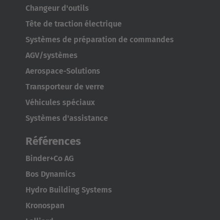
Español
Changeur d'outils
Tête de traction électrique
France
Systèmes de préparation de commandes
Français
AGV/systèmes
Great Britain
Aerospace-Solutions
English
Transporteur de verre
Véhicules spéciaux
Italia
Systèmes d'assistance
Italiano
Références
Luxembourg
Binder+Co AG
Français
Deutsch
Bos Dynamics
Nederland
Hydro Building Systems
Nederlands
Kronospan