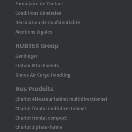
Formulaire de Contact
Conditions Générales
Déclaration de Confidentialité
Mentions légales
EUROPE
HUBTEX Group
Belgium
Genkinger
Nederlands
Français
Deutsch
stabau Attachments
Dimos Air Cargo Handling
Česká republika
Cesko
Nos Produits
Chariot élévateur latéral multidirectionnel
Deutschland
Chariot frontal multidirectionnel
Deutsch
Chariot frontal compact
España
Chariot à plate-forme