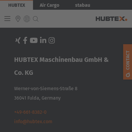
Aller
HUBTEX
Air Cargo
stabau
au
contenu
principal
INTERNATIONAL
English
CONTACT
HUBTEX Maschinenbau GmbH &
Deutsch
Español
Co. KG
Français
Werner-von-Siemens-Straße 8
36041 Fulda, Germany
+49-661-8382-0
info@hubtex.com