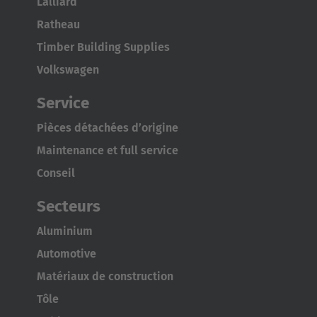
Lalliard
Österreich
Ratheau
Deutsch
Timber Building Supplies
Polska
Volkswagen
Polski
Service
Türkiye
Pièces détachées d’origine
Türkçe
Maintenance et full service
English Neutral
Conseil
Secteurs
Aluminium
Automotive
Matériaux de construction
Tôle