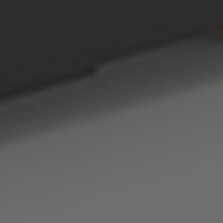
AMERICA
Brasil
Português
United States
English
ASIA/PACIFIC