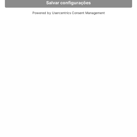
Dimensões da plataforma
específicas para o cliente
Até
52
toneladas
de capacidade de carga
Acionamento elétrico
silencioso e
ecológico